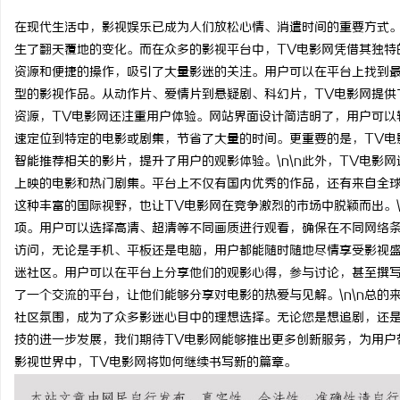
在现代生活中，影视娱乐已成为人们放松心情、消遣时间的重要方式
生了翻天覆地的变化。而在众多的影视平台中，TV电影网凭借其独特的
资源和便捷的操作，吸引了大量影迷的关注。用户可以在平台上找到
型的影视作品。从动作片、爱情片到悬疑剧、科幻片，TV电影网提供了
定
资源，TV电影网还注重用户体验。网站界面设计简洁明了，用户可以
速定位到特定的电影或剧集，节省了大量的时间。更重要的是，TV电
智能推荐相关的影片，提升了用户的观影体验。\n\n此外，TV电影
上映的电影和热门剧集。平台上不仅有国内优秀的作品，还有来自全
这种丰富的国际视野，也让TV电影网在竞争激烈的市场中脱颖而出。\
项。用户可以选择高清、超清等不同画质进行观看，确保在不同网络
访问，无论是手机、平板还是电脑，用户都能随时随地尽情享受影视盛宴
迷社区。用户可以在平台上分享他们的观影心得，参与讨论，甚至撰
便
了一个交流的平台，让他们能够分享对电影的热爱与见解。\n\n总的
社区氛围，成为了众多影迷心目中的理想选择。无论您是想追剧，还是
技的进一步发展，我们期待TV电影网能够推出更多创新服务，为用户
影视世界中，TV电影网将如何继续书写新的篇章。