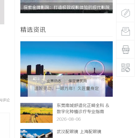
探索金牌影院：打造极致观影体验的现代影院
全面解析B
典范
精选资讯
业界动态
|
保定便民网
温婉灵动，一眼万年！久匠量身定
制的眉眼唇，才是你整张脸的点睛
与评论
之笔！淡颜系女生的气质加分项
东莞南城舒适化正畸全科 &
数字化种植诊疗专业指南
2026-08-06
武汉配眼镜 上海配眼镜