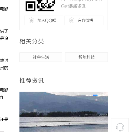
Get最新资讯
电影
加入QQ群
官方微博
供了
是追
相关分类
社会生活
智能科技
地讨
灵的
推荐资讯
电影
作
还是