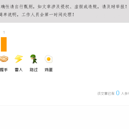
护律师：为您的权益保驾护航
武汉配眼镜 上海配眼镜
1
握手
雷人
路过
鸡蛋
0
该文章已有
人参