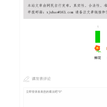
合肥刑事辩
民
1
鲜花
网
请发表评论