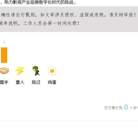
，助力影视产业迎接数字化时代的挑战。
 上海配眼镜
合肥刑事辩护律师：为您的权益保驾
1
握手
雷人
路过
鸡蛋
0
该文章已有
人参