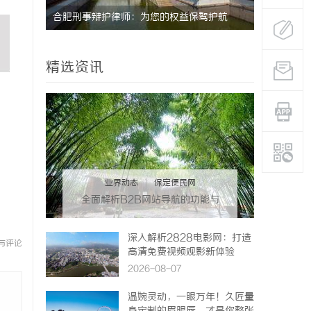
护航
武汉配眼镜 上海配眼镜
探索金牌影
典范
精选资讯
业界动态
|
保定便民网
全面解析B2B网站导航的功能与
发展趋势
深入解析2828电影网：打造
与评论
高清免费视频观影新体验
2026-08-07
温婉灵动，一眼万年！久匠量