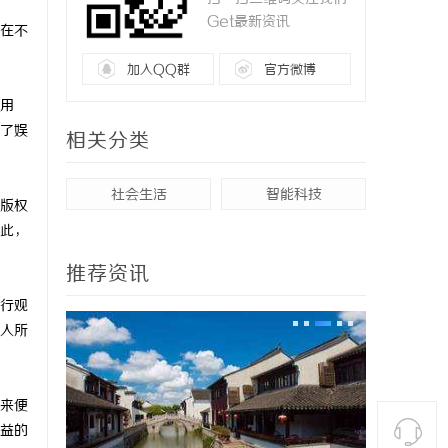
Get最新资讯
在不
加入QQ群
官方微博
用
了娱
相关分类
社会生活
智能科技
版权
此，
推荐资讯
行观
人所
来便
益的