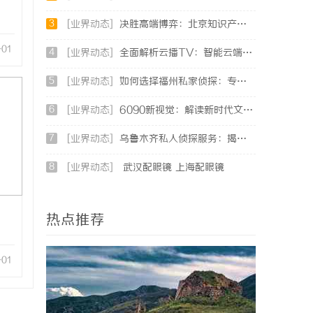
3
[业界动态]
决胜高端博弈：北京知识产权律师在疑难复杂案件中的破局之道
-01
4
[业界动态]
全面解析云播TV：智能云端影视娱乐新趋势
5
[业界动态]
如何选择福州私家侦探：专业服务与实用指南详解
6
[业界动态]
6090新视觉：解读新时代文化潮流与审美变迁
7
[业界动态]
乌鲁木齐私人侦探服务：揭秘专业调查背后的故事与应用
8
[业界动态]
武汉配眼镜 上海配眼镜
热点推荐
-01