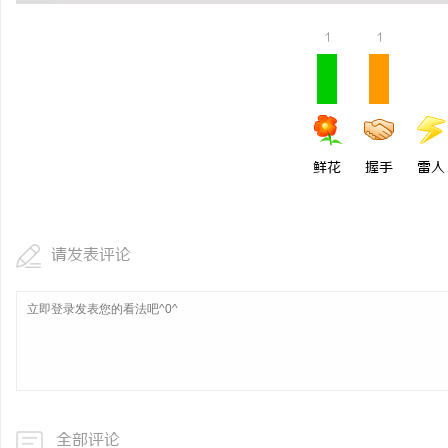
550FC30耐磨改性颗
1
1
选择
民
鲜花
握手
雷人
请发表评论
网
全部评论