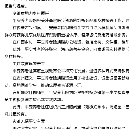
担当与温度。
多维度助力乡村振兴
平安养老险始终关注基层医疗资源的均衡分配和乡村振兴工作，通
在内蒙古兴和县，平安养老险捐赠资金支持当地远程视频问诊系统部
群众可获得北京优质医疗资源的远程诊疗、健康咨询及用药指导服务
定
在广西乡村，平安养老险捐赠办公物资，包括桌椅、文件柜、复印
此外，平安养老险还联合上海市慈善基金会，向崇明展宏村捐赠10
乡村振兴。
关注教育逐梦未来
平安养老险高度重视教育公平和文化发展，通过多种方式支持教育
在贵州遵义，平安养老险捐赠资金用于校舍建设、设施设备更新及
动，资助困难学生，推动优质教育资源下沉。
在新疆喀什伽师县，平安养老险为卧里托格拉克镇第一小学捐赠书
便
员工积极参与希望小学支教活动。
此外，平安养老险还组织员工捐赠闲置书籍800余本，捐赠至“善
殊儿童教育。
灾难无情平安有爱
面对突发灾害，平安养老险迅速行动，为受灾群众提供及时帮助。