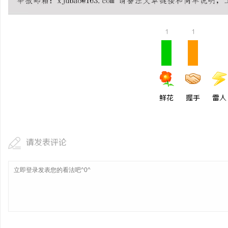
贝净 AC 国际医疗实验
全解析
1
1
民
鲜花
握手
雷人
网
请发表评论