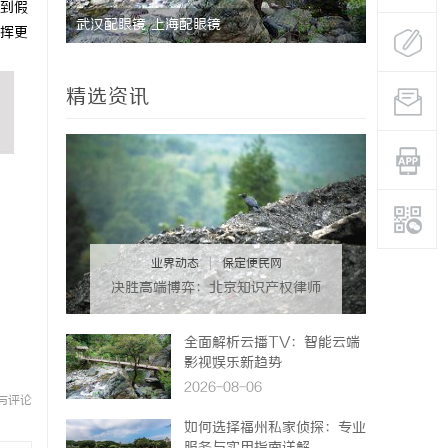
到假
武汉配眼镜 上海配眼镜
武汉配眼镜
挥更
精选资讯
业界动态
|
保定便民网
决胜高端博弈：北京知识产权律师
在疑难复杂案件中的破局之道
全面解析云播TV：智能云端
影视娱乐新趋势
2026-08-06
与评论
如何选择福州私家侦探：专业