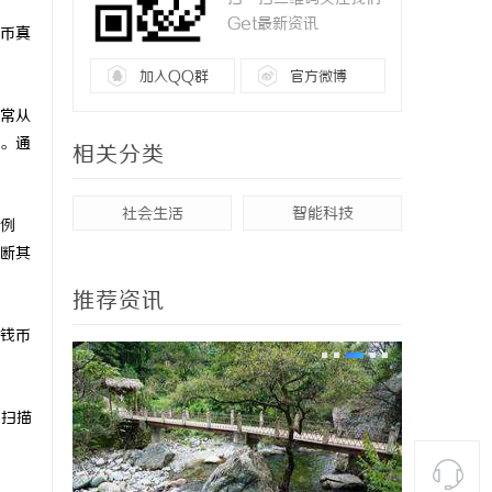
Get最新资讯
币真
加入QQ群
官方微博
常从
。通
相关分类
社会生活
智能科技
例
断其
推荐资讯
钱币
和扫描