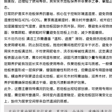
响美观，还缩短了使用寿命。其实实木地板保养并非复杂之事，掌握
态。
日常防护是实木地板保养的基础，核心在于控制环境温湿度、避免物理
湿度控制在40%-60%。夏季高温潮湿时，需及时开窗通风，或开
加湿器增加空气湿度，避免地板因缺水而开裂。同时，要避免尖锐物
定
面；穿高跟鞋、硬底鞋时尽量避免在地板上行走，减少表面磨损。
实木地热地板
清洁工作需遵循“温和、适度”原则，避免损伤地板漆
免使用硬毛刷，防止刮花地板。拖地时需将拖把拧至半干状态，避免
用实木地板清洁剂，不可使用肥皂水、洗衣粉等碱性清洁剂，这类清
板表面沾染污渍，需及时用湿布擦拭，顽固污渍可蘸取少量专用清洁
定期养护能有效延长实木地板使用寿命，恢复地板光泽与质感。一般情
地板表面形成一层保护膜，增强耐磨性和防水性，但需选择专用固体
黏。精油养护则更适合哑光地板，能补充木材所需油脂，滋养木材，
便
养护前需确保地板清洁干燥，避免污渍影响养护效果。
此外，还要注意特殊情况的处理。若地板出现轻微划痕，可使用专用
房屋，需定期开窗通风，保持室内温湿度稳定，避免地板因环境变化出
上，始终为居家空间带来自然温润的质感。