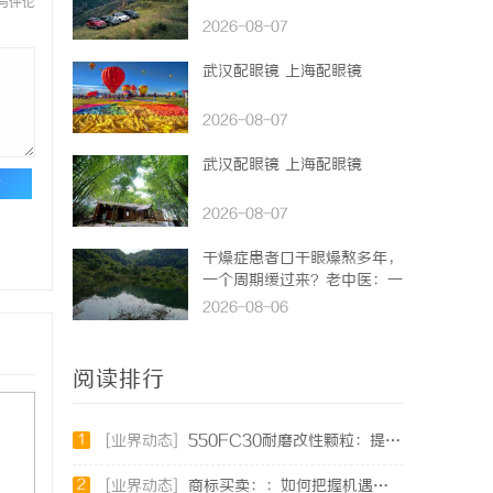
与评论
2026-08-07
武汉配眼镜 上海配眼镜
2026-08-07
武汉配眼镜 上海配眼镜
论
2026-08-07
干燥症患者口干眼燥熬多年，
一个周期缓过来？老中医：一
张辨证方对症，身体找回津液
2026-08-06
阅读排行
1
[业界动态]
550FC30耐磨改性颗粒：提升材料性能的新选择
2
[业界动态]
商标买卖：：如何把握机遇与规避风险