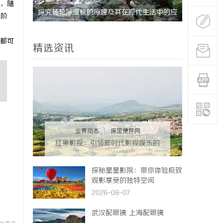
，随
研发体系
探究转轮除湿机的原理及其在现代生活中的应
天安生物：
展阶
用优势
企业
都可
精选资讯
业界动态
|
保定便民网
红果影视：引领新时代影视娱乐的
创新先锋
探秘星星影院：带你体验极致
观影享受的独特空间
2026-08-07
武汉配眼镜 上海配眼镜