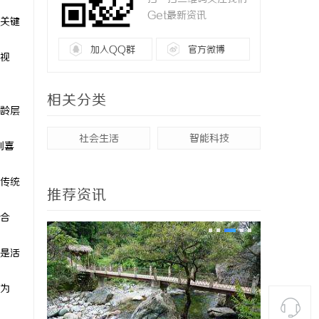
Get最新资讯
关键
加入QQ群
官方微博
视
相关分类
龄层
社会生活
智能科技
到喜
传统
推荐资讯
合
是活
为