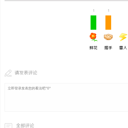
探索河马影视：打造极致
1
1
民
鲜花
握手
雷人
请发表评论
网
全部评论