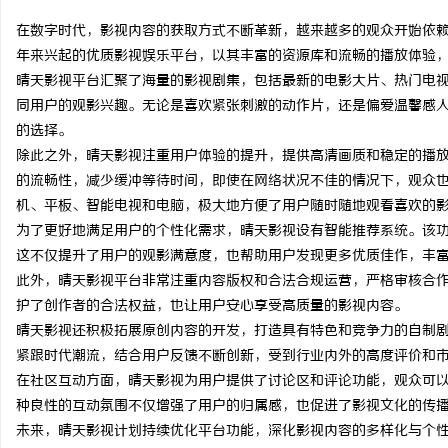
在数字时代，影视内容的获取方式不断革新，越来越多的观众开始依
年来兴起的优质影视娱乐平台，以其丰富的资源库和流畅的播放体验
晴天影视平台汇聚了海量的影视剧集，包括最新的电影大片、热门电
同用户的观影兴趣。无论是喜欢紧张刺激的动作片，还是偏爱温馨感
定
的选择。
除此之外，晴天影视注重用户体验的提升，提供高清画质和稳定的播
的流畅性，减少缓冲等待时间，即使在网络状况不佳的情况下，观众
机、平板、智能电视和电脑，极大地方便了用户随时随地观看喜欢的
为了更好地满足用户的个性化需求，晴天影视设有智能推荐系统。该
这不仅提升了用户的观影满意度，也帮助用户发现更多优质佳作，丰
此外，晴天影视平台非常注重内容版权和合法合规运营，严格审核合
护了创作者的合法权益，也让用户安心享受高质量的影视内容。
便
晴天影视还积极拓展原创内容的开发，打造具有特色和竞争力的自制
紧跟时代潮流，结合用户反馈不断创新，受到行业内外的高度评价和
在社区互动方面，晴天影视为用户提供了讨论区和评论功能，观众可
种良性的互动氛围不仅增强了用户的归属感，也促进了影视文化的传
未来，晴天影视计划持续优化平台功能，深化影视内容的多样化与个性