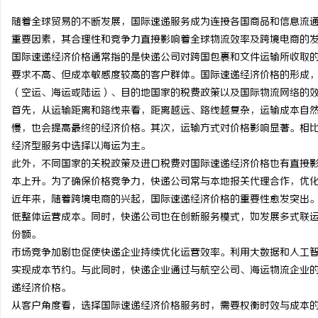
随着全球贸易的不断发展，国际速递服务成为连接各国商品和信息流
重要因素，其合理性和竞争力直接影响着全球物流效率及跨境电商的
国际速递经济价格通常指的是快递公司对跨国包裹和文件运输所收取
要求不高、但成本敏感度较高的客户群体。国际速递经济价格的形成
定
（空运、海运或陆运）、目的地国家的税费政策以及国际物流网络的
首先，从运输距离和路线来看，距离越远、路线越复杂，运输成本自
慢，也会提高最终的经济价格。其次，运输方式对价格影响显著。相
经济型服务中选择以海运为主。
此外，不同国家的关税政策及进口税费对国际速递经济价格也有直接
本上升。为了确保价格竞争力，快递公司常与本地报关代理合作，优
近年来，随着跨境电商的兴起，国际速递经济价格的重要性愈发突出
低整体运营成本。同时，快递公司也在创新服务模式，如发展多式联
便
份额。
市场竞争加剧也促使快递企业持续优化运营效率。利用大数据和人工
实现成本节约。与此同时，快递企业通过与航空公司、海运物流企业
递经济价格。
从客户角度看，选择国际速递经济价格服务时，需要权衡时效与成本