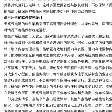
并将其恢复到云电脑中。这种多重数据备份与恢复机制，不仅保障了
的后盾，确保用户在任何时候都能够访问和使用自己的数据。
高可用性的软件架构设计
天翼云电脑的软件架构采用了高可用性设计理念，从操作系统、应用
种情况下都能保持稳定运行。
在操作系统层面，天翼云电脑对主流操作系统进行了深度优化和定制
好地适应虚拟化环境和多用户并发访问的需求。例如，优化了内核的
销；增了内存管理功能，能够更有效地利用内存资源，避内存泄漏和
制，能够抵御常见的网络攻击和恶意软件入侵，保障系统的性和稳定
对于应用程序，天翼云电脑采用了容器化和微服务架构。容器化能够
相互隔离，互不干扰。这样，即使某个应用程序出现故障，也不会影
分成多个小型的、的服务模块，每个服务模块专注于完成特定的业务
块进行更新或修复时，不会影响整个应用程序的运行。通过这种容器
性，确保用户在使用云电脑上的各种应用程序时能够享受到稳定、流
在云服务台层面，天翼云电脑采用了分布式架构和负均衡。分布式架
一部分业务请求。当某个节点出现故障时，其他节点能够自动接管其
情况，动态地将用户请求分配到负较轻的节点上进行处理。这样，既
下降或故障的情况。通过这种高可用性的软件架构设计，天翼云电脑