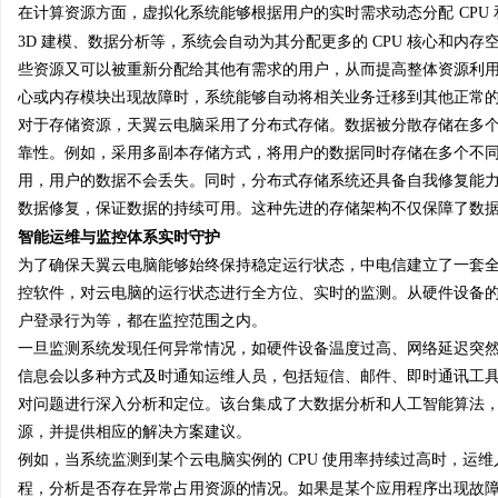
在计算资源方面，虚拟化系统能够根据用户的实时需求动态分配
CP
贝净 AC 国际医疗实验
3D 建模、数据分析等，系统会自动为其分配更多的 CPU 核心和
全解析
些资源又可以被重新分配给其他有需求的用户，从而提高整体资源利用率
民
心或内存模块出现故障时，系统能够自动将相关业务迁移到其他正常
对于存储资源，天翼云电脑采用了分布式存储。数据被分散存储在多
靠性。例如，采用多副本存储方式，将用户的数据同时存储在多个不
用，用户的数据不会丢失。同时，分布式存储系统还具备自我修复能
数据修复，保证数据的持续可用。这种先进的存储架构不仅保障了数
智能运维与监控体系实时守护
为了确保天翼云电脑能够始终保持稳定运行状态，中电信建立了一套
控软件，对云电脑的运行状态进行全方位、实时的监测。从硬件设备
网
户登录行为等，都在监控范围之内。
一旦监测系统发现任何异常情况，如硬件设备温度过高、网络延迟突
信息会以多种方式及时通知运维人员，包括短信、邮件、即时通讯工
对问题进行深入分析和定位。该台集成了大数据分析和人工智能算法
源，并提供相应的解决方案建议。
例如，当系统监测到某个云电脑实例的
CPU 使用率持续过高时，运
程，分析是否存在异常占用资源的情况。如果是某个应用程序出现故