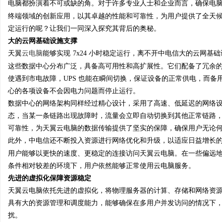
电脑都扮演着不可或缺的角。对于许多专业人士和企业而言，确保电
终端领域的创新应用，以其卓越的性能和可靠性，为用户提供了全天候不
定运行的呢？让我们一同深入探究其背后的奥秘。
大的云网基础设施支撑
天翼
云电脑
能够实现
7x24 小时稳定运行，离不开中电信大的云网
定
这些数据中心分布广泛，具备高可用性和高扩展性。它们配备了冗余的
使遇到市电故障，UPS 也能在瞬间切换，保证设备的正常供电，而
心的各项设备不会因电力问题而停止运行。
数据中心的网络架构同样经过精心设计，采用了高速、低延迟的网络
态，当某一条链路出现故障时，流量会立即自动切换到其他正常链路
可靠性，为天翼云电脑的数据传输提供了坚实的保障，确保用户无论
此外，中电信还不断投入资源进行网络优化和升级，以适应日益增长
用户能够以更快的速度、更稳定的连接访问天翼云电脑。在一些偏远
便
条件相对较差的环境下，用户依然能够正常使用云电脑服务。
先进的虚拟化保障资源稳定
天翼云电脑依托先进的虚拟化，将物理服务器的计算、存储和网络资
具有大的资源管理和调度能力，能够确保在多用户并发访问的情况下
扰。