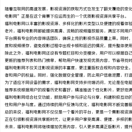
随着互联网的高速发展，影视资源的获取方式也发生了翻天覆地的变
电影网”正是在这个背景下应运而生的一个优质影视资源共享平台。
福利电影网以丰富的影视资源、多样化的影片类型以及便捷的观看体
老片，福利电影网都能提供高清、流畅的视频播放服务，满足不同用
定
平台拥有专业的内容筛选团队，确保上传的影视作品质量上乘。同时
度和视频缓存，避免观影过程中出现卡顿和延迟的情况，提升整体使
除此之外，福利电影网还设有专题栏目和分类模块，用户可以根据自
更新的推荐列表和热门榜单，帮助用户快速发现优质内容，节省寻找
福利电影网不仅关注影视资源的丰富度，更注重版权合规和内容安全
者和用户的权益。同时，强化数据安全管理，防止用户信息泄露，打
为了适应不同设备的需求，福利电影网支持多终端访问，无论是在电
推荐系统根据用户的观看历史和喜好，精准推送个性化影片，更好地
便
福利电影网结合社交功能，鼓励用户参与评论与分享，构建积极互动
性和用户参与度。通过持续的用户反馈与优化，福利电影网不断完善
总的来说，福利电影网不仅仅是一个看片的平台，更是一个集影视资
正在引领影视资源共享新时代，让更多用户享受高清、便捷、多样的
未来，福利电影网将继续增加优质内容，引入更多高清正版影片，提