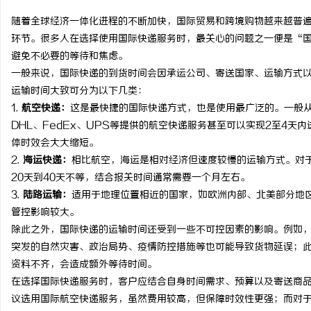
随着全球经济一体化进程的不断加快，国际贸易和跨境购物越来越普
环节。很多人在选择使用国际快递服务时，最关心的问题之一便是“
避免不必要的等待和焦虑。
一般来说，国际快递的到货时间会因承运公司、寄送国家、运输方式
定
运输时间大致可分为以下几类：
1.
航空快递：
这是最快捷的国际快递方式，也是使用最广泛的。一般从
DHL、FedEx、UPS等提供的航空快递服务甚至可以实现2至4
体时效会大大缩短。
2.
海运快递：
相比航空，海运是相对经济但速度较慢的运输方式。对
20天到40天不等，结合报关时间通常需要一个月左右。
3.
陆路运输：
适用于地理位置相近的国家，如欧洲内部、北美部分地区
管控影响较大。
便
除此之外，国际快递的运输时间还受到一些不可控因素的影响。例如
突发的自然灾害、政治局势、疫情防控措施等也可能导致货物延误；
资料不齐，会造成额外等待时间。
在选择国际快递服务时，客户应结合自身时间需求、预算以及寄送商
议选用国际航空快递服务，虽然费用较高，但保障时效性更强；而对