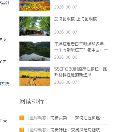
产品创
2026-08-07
武汉配眼镜 上海配眼镜
2026-08-07
键步
干燥症患者口干眼燥熬多年，
一个周期缓过来？老中医：一
张辨证方对症，身体找回津液
2026-08-06
足之
550FC30耐磨改性颗粒：提
升材料性能的新选择
2026-08-07
到系统
阅读排行
1
[业界动态]
商标买卖：：如何把握机遇与规避风险
至关
2
[业界动态]
商标转让：交易风险与避坑指南