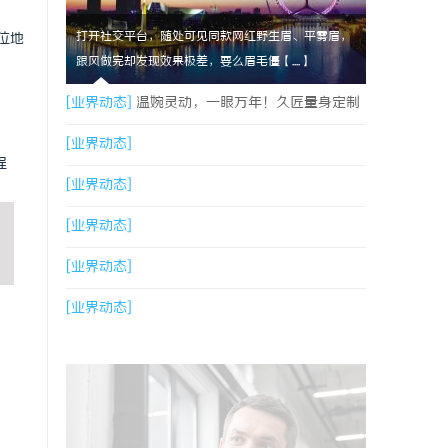
打开社交平台，随处可见同款网红野生眉、平雾眉，
位地
跟风做完却发现效果极差，要么眉毛僵【....】
[业界动态]
温婉灵动，一眼万年！久匠量身定制
的眉眼唇，才是你整张脸的点睛之笔！淡颜系女
[业界动态]
程
生的气质加分项
[业界动态]
[业界动态]
[业界动态]
[业界动态]