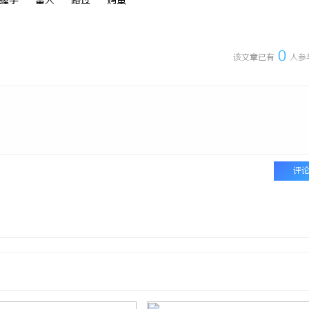
握手
雷人
路过
鸡蛋
0
该文章已有
人参
评