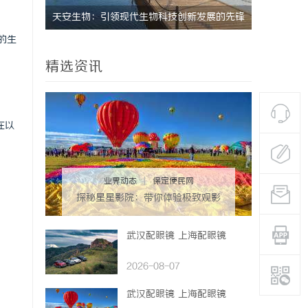
活中的应
天安生物：引领现代生物科技创新发展的先锋
上海工业设
的生
企业
精选资讯
在以
业界动态
|
保定便民网
探秘星星影院：带你体验极致观影
享受的独特空间
武汉配眼镜 上海配眼镜
。
2026-08-07
。
武汉配眼镜 上海配眼镜