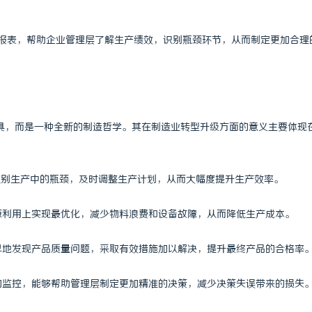
 国际医疗实验室，标准化研发体系
探究转轮除湿机的原理及其在现代生
各类报表，帮助企业管理层了解生产绩效，识别瓶颈环节，从而制定更加合理
用优势
工具，而是一种全新的制造哲学。其在制造业转型升级方面的意义主要体现
够识别生产中的瓶颈，及时调整生产计划，从而大幅度提升生产效率。
资源利用上实现最优化，减少物料浪费和设备故障，从而降低生产成本。
更早地发现产品质量问题，采取有效措施加以解决，提升最终产品的合格率
程的监控，能够帮助管理层制定更加精准的决策，减少决策失误带来的损失