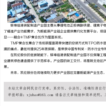
贝净 AC 国际医疗实验
全解析
民
蚌埠临港装配制造产业园主要从事锂电池正极磷酸铁锂、锂离子
了瞄准产业功能需求，为新能源产业链企业提供集约化发展平台，项
旦——融合®TMP复合瓦作为屋面系统。
TMP复合瓦集合了传统钢屋面简单快捷的安装方式和TPO防水
漏的痛点，最低可提供25年质保期，是荣获中国专利奖·防水行业专
在凯伦股份的低碳赋能下，蚌埠临港装配制造产业园不仅保障工
业建筑绿色建造提供了示范样本。产业园的竣工交付，将是皖北地区
网
果。
未来，凯伦股份也将继续助力更多产业园区完善新能源产业生态