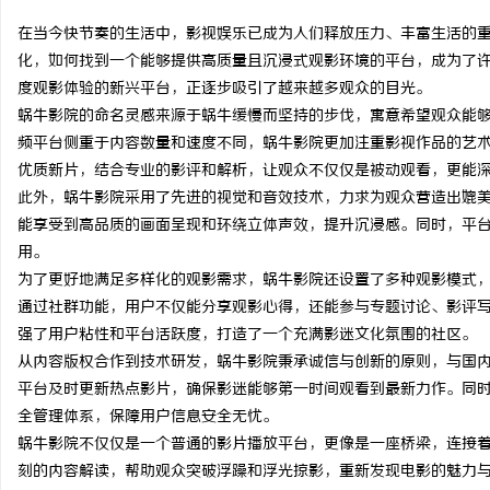
在当今快节奏的生活中，影视娱乐已成为人们释放压力、丰富生活的
化，如何找到一个能够提供高质量且沉浸式观影环境的平台，成为了
度观影体验的新兴平台，正逐步吸引了越来越多观众的目光。
蜗牛影院的命名灵感来源于蜗牛缓慢而坚持的步伐，寓意希望观众能
定
频平台侧重于内容数量和速度不同，蜗牛影院更加注重影视作品的艺
优质新片，结合专业的影评和解析，让观众不仅仅是被动观看，更能
此外，蜗牛影院采用了先进的视觉和音效技术，力求为观众营造出媲
能享受到高品质的画面呈现和环绕立体声效，提升沉浸感。同时，平
用。
为了更好地满足多样化的观影需求，蜗牛影院还设置了多种观影模式
通过社群功能，用户不仅能分享观影心得，还能参与专题讨论、影评
强了用户粘性和平台活跃度，打造了一个充满影迷文化氛围的社区。
便
从内容版权合作到技术研发，蜗牛影院秉承诚信与创新的原则，与国
平台及时更新热点影片，确保影迷能够第一时间观看到最新力作。同
全管理体系，保障用户信息安全无忧。
蜗牛影院不仅仅是一个普通的影片播放平台，更像是一座桥梁，连接
刻的内容解读，帮助观众突破浮躁和浮光掠影，重新发现电影的魅力