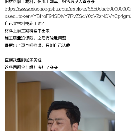
怕材料偷工减料，怕施工翻车，怕售后没人管��
https://www.xiaohongshu.com/explore/6850dacb0000000
xsec_token=YBfroF94SDtvY7RvZScY0dV2zNOVnCp4gm3
自己买材料找施工呢？
材料上偷工减料看不出来
定
施工质量没保障，之后有隐患问题
最后出了事互相推诿，只能自己认栽
直到我遇到咖乐美缝
——
这些问题全！解！决！了��
便