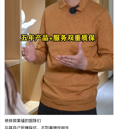
装修做美缝的姐妹们
与其自己折腾踩坑，不如直接找咖乐