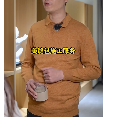
开店最怕“搜不到”为什么隔壁店铺没花钱，
揭秘！专业充电桩项目软
ai却天天给他免费派单？
哪些行业秘诀？
民
网