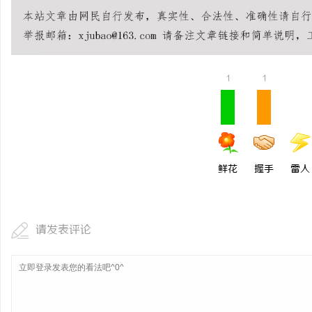
揭秘！专业充电桩项目软件开发商，究竟藏着
贝净 AC 国际医疗实验
哪些行业秘诀？
全解析
民
1
1
鲜花
握手
雷人
网
请发表评论