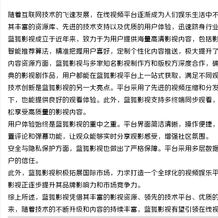
随着互联网技术的飞速发展，在线视频平台逐渐成为人们娱乐生活中
其丰富的资源库、先进的技术支持以及优质的用户体验，迅速跻身行
蓝狐影视成立于近年来，致力于为用户提供海量高清影视内容，包括
智能推荐算法，精准把握用户喜好，定制个性化内容推送，极大提升
定
内容资源方面，蓝狐影视与多家知名影视制作方和版权方深度合作，
典的影视剧作品，用户都能在蓝狐影视平台上一站式获取，满足不同
技术创新是蓝狐影视的另一大亮点。平台采用了先进的视频压缩和分
下，也能提供良好的观看体验。此外，蓝狐影视支持多终端同步观看
松享受高质量的影视内容。
用户体验始终是蓝狐影视的重中之重。平台界面简洁清晰，操作便捷
置评论和弹幕功能，让观众能够实时分享观影感受，增强社区氛围。
安全与隐私保护方面，蓝狐影视也做出了严格保障。平台采用多层数
便
户的信任。
此外，蓝狐影视积极拓展国际市场，力求打造一个全球化的视频娱乐
影视正逐步提升其品牌影响力和市场竞争力。
综上所述，蓝狐影视凭借其丰富的影视资源、领先的技术平台、优质
来，随着技术的不断升级和内容的持续丰富，蓝狐影视有望引领在线