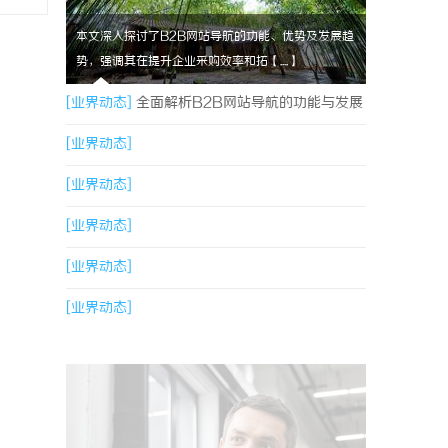
本文深入探讨了B2B网站导航的功能、优势及发展趋
势，强调其在提升企业采购效率和拓【....】
[业界动态]
全面解析B2B网站导航的功能与发展
趋势
[业界动态]
[业界动态]
[业界动态]
[业界动态]
[业界动态]