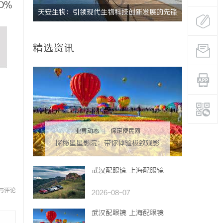
D%
活中的应
天安生物：引领现代生物科技创新发展的先锋
上海工业设
企业
精选资讯
业界动态
|
保定便民网
探秘星星影院：带你体验极致观影
享受的独特空间
武汉配眼镜 上海配眼镜
与评论
2026-08-07
武汉配眼镜 上海配眼镜