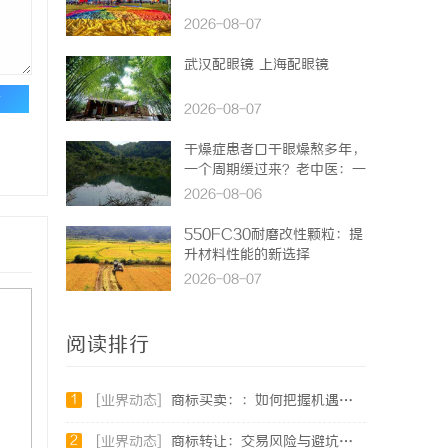
2026-08-07
武汉配眼镜 上海配眼镜
论
2026-08-07
干燥症患者口干眼燥熬多年，
一个周期缓过来？老中医：一
张辨证方对症，身体找回津液
2026-08-06
550FC30耐磨改性颗粒：提
升材料性能的新选择
2026-08-07
阅读排行
1
[业界动态]
商标买卖：：如何把握机遇与规避风险
2
[业界动态]
商标转让：交易风险与避坑指南