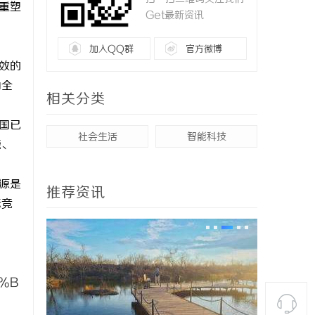
重塑
Get最新资讯
加入QQ群
官方微博
效的
为全
相关分类
国已
社会生活
智能科技
能、
。
源是
推荐资讯
际竞
%B