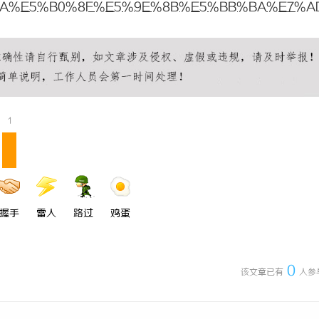
8A%E5%B0%8F%E5%9E%8B%E5%BB%BA%E7%A
 国际医疗实验室，标准化研发体系
探究转轮除湿机的原理及其在现代生
用优势
1
握手
雷人
路过
鸡蛋
0
该文章已有
人参