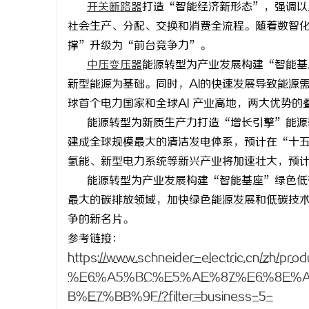
开关断路器
打造
“智能经济新形态”，强调以
社会生产、分配、交换和消费全流程。随着数智
撑”升级为“前台竞争力”。
中压变压器
能源转型为产业发展构建
“智能基
新型能源为基础。同时，AI的快速发展导致能源
定
球首个电力国家和全球AI 产业高地，两大优势
能源转型为新质生产力打造
“增长引擎”能源
建成全球规模最大的清洁发电体系，预计在“十
氢能、新型电力系统等新兴产业将加速壮大，预
能源转型为产业发展构建
“智能基座”绿色低
最大的碳排放领域，加快绿色能源发展和低碳技
争的新名片。
便
参考链接：
https://www.schneider-electric.cn/zh/pro
%E6%A5%BC%E5%AE%87%E6%8E%A
B%E7%BB%9F/?filter=business-5-