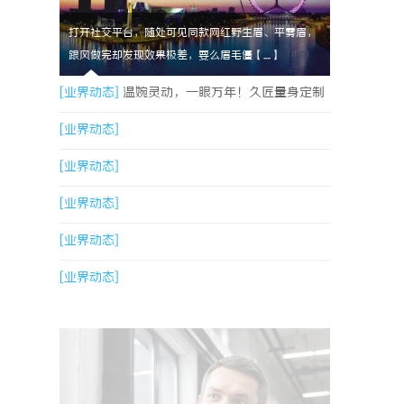
打开社交平台，随处可见同款网红野生眉、平雾眉，
跟风做完却发现效果极差，要么眉毛僵【....】
[业界动态]
温婉灵动，一眼万年！久匠量身定制
的眉眼唇，才是你整张脸的点睛之笔！淡颜系女
[业界动态]
生的气质加分项
[业界动态]
[业界动态]
[业界动态]
[业界动态]