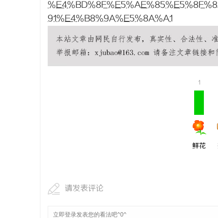
%E4%BD%8F%E5%AE%85%E5%8F%
贝净 AC
91%E4%B8%9A%E5%8A%A1
全解析
民
1
网
鲜花
请发表评论