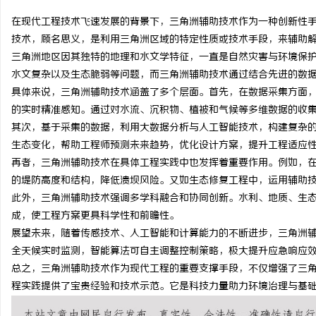
在现代工程技术飞速发展的背景下，三角洲辅助技术作为一种创新性
技术，顾名思义，是利用三角洲区域的特定性质或技术手段，来辅助
三角洲地区因其独特的地理和水文学特征，一直是自然灾害与环境保
水文复杂以及生态脆弱等问题，而三角洲辅助技术通过结合先进的数
定
具体来说，三角洲辅助技术涵盖了多个层面。首先，在数据采集方面
的实时精准感知。通过对水流、沉积物、植被和气候等多维数据的收
其次，基于采集的数据，利用大数据分析与人工智能技术，构建复杂
生态变化，帮助工程师预测未来趋势，优化设计方案，提升工程适应
再者，三角洲辅助技术在具体工程实践中也发挥着重要作用。例如，
的堤防高度和结构，降低溃坝风险。又如生态修复工程中，运用辅助
此外，三角洲辅助技术强调多学科融合和协同创新。水利、地质、生
成，使工程方案更具科学性和前瞻性。
便
展望未来，随着传感技术、人工智能和计算能力的不断进步，三角洲
全天候实时监测，智能算法可自主调整控制策略，极大提升应急响应
总之，三角洲辅助技术作为现代工程的重要支撑手段，不仅增强了三
程实践提供了宝贵经验和技术示范。它是科技力量助力环境治理与基