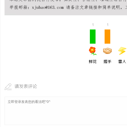
贝净 AC 国际医疗实验
全解析
民
1
1
鲜花
握手
雷人
网
请发表评论