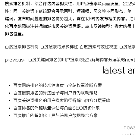
搜索排名机制：综合评估内容相关性、用户点击率及页面质量，202
time：
2026-06-01 19
性：同一关键词下系统混合展示百科、短视频、图文等不同形态，单
键词，发布时间越近的排名优势越大，需在1小时内发布相关内容。地
化百度地图标注并添加城市级关键词后缀。点击反馈模型：搜索结果
排名位置。
定
百度搜索排名机制
百度搜索结果多样性
百度搜索时效性权重
百度搜
previous：
百度关键词排名的用户搜索路径拆解与内容分层策略
nex
latest a
百度网站排名的技术健康度与全站权重诊断方案
百度搜索排名的算法因子与用户行为联动策略
便
百度关键词排名的用户搜索路径拆解与内容分层策略
百度排名的外链质量评估与负面SEO防御体系
百度推广的智能化工具与跨账户数据整合方案
new