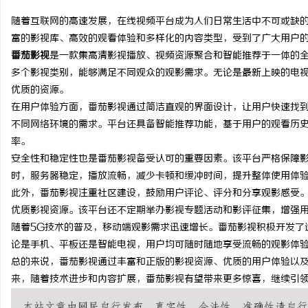
随着互联网的高速发展，在线视频平台成为人们日常生活中不可或缺
富的影视库、高效的观看体验和多样化的内容类型，受到了广大用户
番茄影视
是一款集高清影视播放、视频资源聚合和智能推荐于一体的
多个影视类别，能够满足不同观众的观影需求。无论是最新上映的电
定
优质的资源。
在用户体验方面，番茄影视通过简洁直观的界面设计，让用户快速找
不同网络环境的需求。平台还具备智能推荐功能，基于用户的观看历
率。
安全性和稳定性也是番茄影视备受认可的重要因素。该平台严格保障
时，服务器稳定，播放流畅，减少卡顿和缓冲时间，提升整体使用体
此外，番茄影视注重社区建设，鼓励用户评论、评分和分享观影感受
优质影视资源。该平台还不定期举办影视专题活动和影评征集，增强
便
随着5G技术的普及，移动端观影需求迅速增长。番茄影视积极开发了
论是手机、平板还是智能电视，用户均可随时随地享受流畅的观影体
总的来说，番茄影视通过丰富和正版的影视资源、优质的用户体验以
来，随着技术进步和内容扩展，番茄影视有望带来更多惊喜，继续引