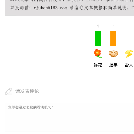
550FC30耐磨改性颗
选择
民
1
1
鲜花
握手
雷人
网
请发表评论