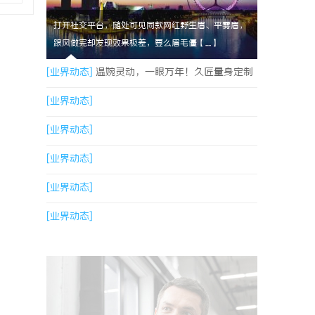
打开社交平台，随处可见同款网红野生眉、平雾眉，
跟风做完却发现效果极差，要么眉毛僵【....】
[业界动态]
温婉灵动，一眼万年！久匠量身定制
的眉眼唇，才是你整张脸的点睛之笔！淡颜系女
[业界动态]
生的气质加分项
[业界动态]
[业界动态]
[业界动态]
[业界动态]