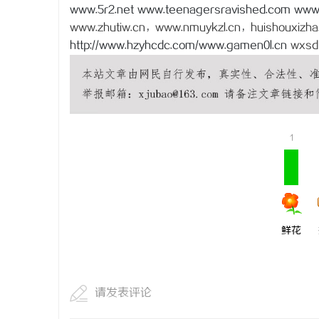
www.5r2.net www.teenagersravished.com www.
贝净 AC
www.zhutiw.cn
，
www.nmuykzl.cn
，
huishouxizha
全解析
http://www.hzyhcdc.com/www.gamen0l.cn
wxsd
民
1
网
鲜花
请发表评论