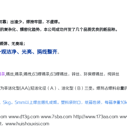
可靠；出渣少，焊接牢固，不虚焊。
展的复杂化、精密化趋势，本公司成功开发了几个品质优良的新品种。
溅弹、无臭味；
观洁净、光亮、捐线整齐
。
锡条
,锡丝,锡条,锡线,63焊锡条,63焊锡丝，锌丝、环保焊锡丝，纯锌丝
活化型(AA),轻活化径（A）、活化型（B）三类。焊剂占焊料总量的1
g、5kg。5mm以上焊丝捆扎成筒。塑料袋封口，纸箱包装，每箱净重10
.com www.d13g.com www.7sba.com http://www.173aa.com ww
t，www.huishouxisi.com