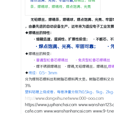
焊点饱满、光亮、牢固可靠,
焊
锡
丝，焊锡
条，焊锡球，焊锡线，焊点饱满、光亮
无铅焊丝，焊锡条，焊锡球，焊点饱满、光亮、牢固
，由最先进的自动设备生产，近年来为适应电子工业发
定
◆焊锡丝的特性：
·熔融迅速，湿润性、扩展性极佳； ·不断芯、不
·焊点饱满、光亮、牢固可靠； ·外
◆焊锡丝的种类：
·
普通型松香芯焊锡丝 ·免洗型松香芯焊锡丝
·焊不锈钢焊锡丝 ·焊锡,无铅焊锡丝，焊锡丝,
焊
◆
线径：0.5- 3mm
分为焊剂芯焊料丝和树脂芯焊料两大类。树脂芯焊料又分为非
便
3％
塑料轱辘上绕成卷，每卷净重分别为0.5kg、1kg、2k
http://
www.dongxihu.netwww.000-ooo.com
https://www.juyihanchai.com www.wanshan123
cafe.com www.wanshanhancai.com www.9-t.ne