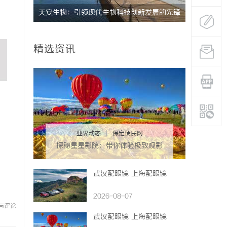
活中的应
天安生物：引领现代生物科技创新发展的先锋
上海工业设
企业
精选资讯
业界动态
|
保定便民网
探秘星星影院：带你体验极致观影
享受的独特空间
武汉配眼镜 上海配眼镜
2026-08-07
与评论
武汉配眼镜 上海配眼镜