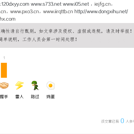
120dxyy.com www.s733.net www.i05.net ，
iejfg.cn
，
 国际医疗实验室，标准化研发体系
探究转轮除湿机的原理及其在现代生
.cn
，
www.pxo3.cn
，
www.iirqttb.cn
http://www.dongxihu.net/
用优势
hx.com
1
握手
雷人
路过
鸡蛋
0
该文章已有
人参