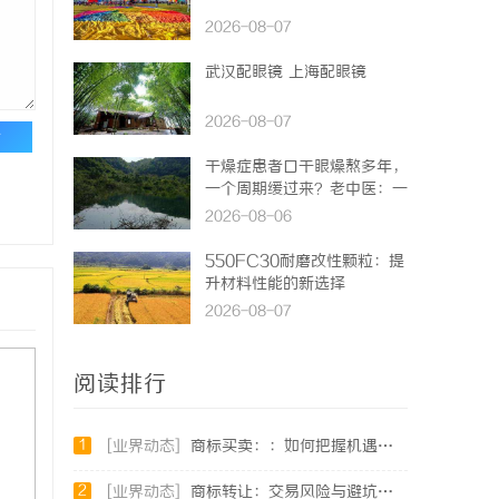
2026-08-07
武汉配眼镜 上海配眼镜
2026-08-07
论
干燥症患者口干眼燥熬多年，
一个周期缓过来？老中医：一
张辨证方对症，身体找回津液
2026-08-06
550FC30耐磨改性颗粒：提
升材料性能的新选择
2026-08-07
阅读排行
1
[业界动态]
商标买卖：：如何把握机遇与规避风险
2
[业界动态]
商标转让：交易风险与避坑指南