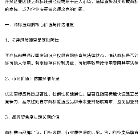
许多企业因缺乏商标注册经验或急于进入市场，选择直接购买现成商
的商标，成为企业决策者必须攻克的难题。
一、商标选购的核心价值与评估维度
定
1、法律风险筛查是基础防线
买商标
前需通过国家知识产权局官网核查其法律状态，确认商标是否
许可他人使用。若商标存在权利瑕疵，可能导致后续使用受阻甚至法
2、市场价值评估需多维考量
优质商标应具备显著性、独创性和延展性。显著性指商标能快速建立
便
竞争力；延展性则要求商标能适应品牌未来业务拓展需求，避免因业
3、品牌契合度决定长期价值
商标需与品牌定位、目标客群、行业属性深度匹配。例如科技类品牌