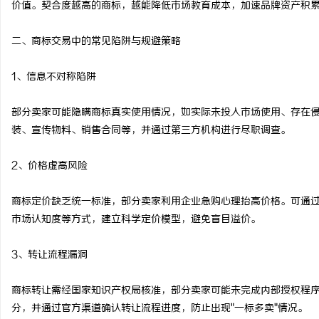
价值。契合度越高的商标，越能降低市场教育成本，加速品牌资产积
贝净 AC 国际医疗实验
二、商标交易中的常见陷阱与规避策略
全解析
民
1、信息不对称陷阱
部分卖家可能隐瞒商标真实使用情况，如实际未投入市场使用、存在
装、宣传物料、销售合同等，并通过第三方机构进行尽职调查。
2、价格虚高风险
网
商标定价缺乏统一标准，部分卖家利用企业急购心理抬高价格。可通
市场认知度等方式，建立科学定价模型，避免盲目溢价。
3、转让流程漏洞
商标转让需经国家知识产权局核准，部分卖家可能未完成内部授权程
分，并通过官方渠道确认转让流程进度，防止出现"一标多卖"情况。