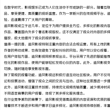
在数字时代，影视娱乐已成为人们生活中不可或缺的一部分。随着互
品，享受便捷、高质量的视听盛宴。作为一家新兴的在线视频平台，
验，迅速赢得了广大用户的青睐。
追风影视成立于近几年，定位于为用户提供全方位、多样化的影视内
定
作品，覆盖国内外多个著名影视版权。这不仅满足了观众对内容的多样
播放，极大地提升了观众的视听享受。
值得一提的是，追风影视特别注重内容的合法合规运营。所有上线的
作者的劳动成果，也有效避免了版权纠纷的风险。用户可以安心观看
在用户体验方面，追风影视同样表现出众。平台采用了先进的智能推
性化的影视作品，使用户能够轻松发现心仪的内容。此外，追风影视
切换，随时随地享受影视乐趣。
除了常规的观看功能，追风影视还积极打造互动社区板块。用户不仅
便
论和投票活动，增强了观众之间的交流与互动。这种社区氛围进一步
此外，追风影视注重技术创新，持续优化视频传输质量，减少缓冲时
不同语言背景的用户观看，体现了其多样化服务理念。
在行业竞争激烈的背景下，追风影视凭借高品质的内容资源和优质的
随着技术不断进步和用户需求日益多样化，追风影视将持续创新，丰