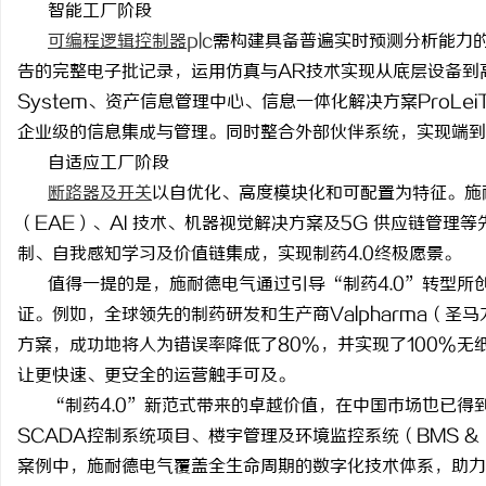
智能工厂阶段
可编程逻辑控制器
plc
需构建具备普遍实时预测分析能力
告的完整电子批记录，运用仿真与
AR技术实现从底层设备到
System、资产信息管理中心、信息一体化解决方案ProL
企业级的信息集成与管理。同时整合外部伙伴系统，实现端到
定
自适应工厂阶段
断路器及开关
以自优化、高度模块化和可配置为特征。施
（EAE）、AI 技术、机器视觉解决方案及5G 供应链管
制、自我感知学习及价值链集成，实现制药4.0终极愿景。
值得一提的是，施耐德电气通过引导
“制药4.0”转型
证。例如，全球领先的制药研发和生产商Valpharma（圣马力诺
方案，成功地将人为错误率降低了80%，并实现了100%
便
让更快速、更安全的运营触手可及。
“制药4.0”新范式带来的卓越价值，在中国市场也已得
SCADA控制系统项目、楼宇管理及环境监控系统（BMS 
案例中，施耐德电气覆盖全生命周期的数字化技术体系，助力客户既