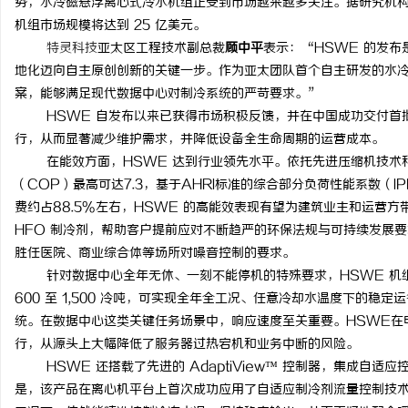
势，水冷磁悬浮离心式冷水机组正受到市场越来越多关注。据研究机构DataH
机组市场规模将达到 25 亿美元。
特灵科技
亚太区工程技术副总裁
顾中平
表示：“HSWE 的发布
民
地化迈向自主原创创新的关键一步。作为亚太团队首个自主研发的水冷
案，能够满足现代数据中心对制冷系统的严苛要求。”
HSWE 自发布以来已获得市场积极反馈，并在中国成功交付首批
行，从而显著减少维护需求，并降低设备全生命周期的运营成本。
在能效方面，HSWE 达到行业领先水平。依托先进压缩机技术和
（COP）最高可达7.3，基于AHRI标准的综合部分负荷性能系数（I
费约占88.5%左右，HSWE 的高能效表现有望为建筑业主和运营
HFO 制冷剂，帮助客户提前应对不断趋严的环保法规与可持续发展要求
网
胜任医院、商业综合体等场所对噪音控制的要求。
针对数据中心全年无休、一刻不能停机的特殊要求，HSWE 机组的制
600 至 1,500 冷吨，可实现全年全工况、任意冷却水温度下的
统。在数据中心这类关键任务场景中，响应速度至关重要。HSWE在电
行，从源头上大幅降低了服务器过热宕机和业务中断的风险。
HSWE 还搭载了先进的 AdaptiView™ 控制器，集成自
是，该产品在离心机平台上首次成功应用了自适应制冷剂流量控制技