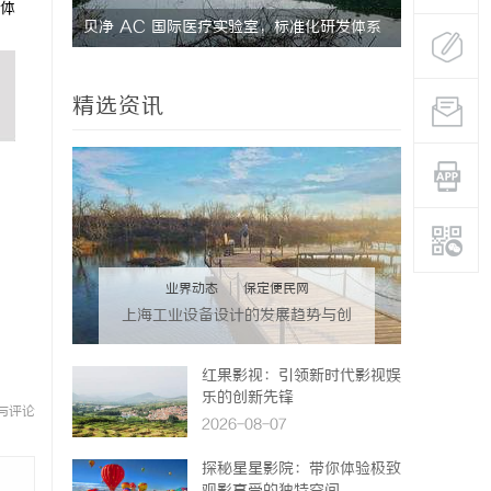
体
究竟藏着
贝净 AC 国际医疗实验室，标准化研发体系
探究转轮除
全解析
用优势
精选资讯
业界动态
|
保定便民网
上海工业设备设计的发展趋势与创
新实践探索
红果影视：引领新时代影视娱
乐的创新先锋
与评论
2026-08-07
探秘星星影院：带你体验极致