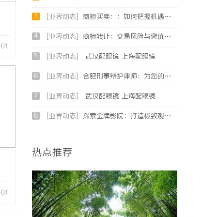
3
[业界动态]
商标买卖：：如何把握机遇与规避风险
4
[业界动态]
商标转让：交易风险与避坑指南
-01
5
[业界动态]
武汉配眼镜 上海配眼镜
6
[业界动态]
合肥刑事辩护律师：为您的权益保驾护航
7
[业界动态]
武汉配眼镜 上海配眼镜
8
[业界动态]
探索金牌影院：打造极致观影体验的现代影院典范
热点推荐
-01