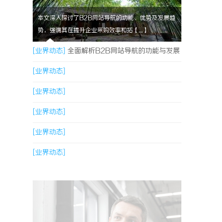
本文深入探讨了B2B网站导航的功能、优势及发展趋
势，强调其在提升企业采购效率和拓【....】
[业界动态]
全面解析B2B网站导航的功能与发展
趋势
[业界动态]
[业界动态]
[业界动态]
[业界动态]
[业界动态]