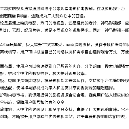
来越多的观众选择通过网络平台来观看电影和电视剧。在众多影视平台
和便捷的操作界面，逐渐成为广大观众心中的首选。
论是最新上映的电影、热门的电视剧，还是经典的老片，神马影视都一应
科幻、喜剧、纪录片等，满足不同观众的观影需求。同时，神马影视不断
4K画质播放，极大提升了视觉享受，画面清晰流畅，没有卡顿和缓冲的
离线缓存，用户可以根据自己的网络状况和需求自由选择观看方式，方便
面布局，使用户可以快速找到自己想看的内容。分类明确，搜索功能强大
好，推出个性化的影视推荐，极大提升观影效率。
板、电脑还是智能电视，神马影视都能兼容运行，支持多平台无缝切换观
端适配，使得神马影视成为家人和朋友共享影视资源的理想选择。
护和内容审核，确保所提供的影视资源合法合规，避免用户陷入版权纠纷
全措施，保障用户账号和信息的安全。
放体验、人性化的界面设计和多平台支持，赢得了广大影迷的青睐。它不
创新、不断提升用户体验的优秀影视网站。对于喜爱影视的朋友们来说，