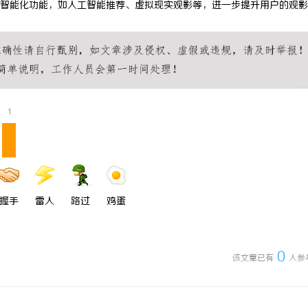
智能化功能，如人工智能推荐、虚拟现实观影等，进一步提升用户的观影
搜不到”为什么隔壁店铺没花钱，
揭秘！专业充电桩项目软件开发商，
他免费派单？
哪些行业秘诀？
1
握手
雷人
路过
鸡蛋
0
该文章已有
人参