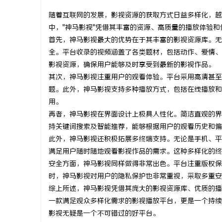
随着互联网的发展，影视资源的获取方式日益多样化，越
中，"神马影视"凭借其丰富的资源、高质量的播放体验
首先，神马影视最大的优势在于其丰富的影视资源库。无
全。平台收录的视频涵盖了各类题材，包括动作、爱情、
定
影视资源，确保用户能够及时享受到最新的影视作品。
其次，神马影视注重用户的观看体验。平台采用高清甚至
题。此外，神马影视支持多种播放方式，包括在线播放和
用。
再者，神马影视在界面设计上极具人性化。简洁直观的界
持关键词搜索及智能推荐，能够根据用户的观看历史和偏
此外，神马影视还积极拓展多终端支持。无论是手机、平
满足用户随时随地观看影视作品的需求。这种多样化的终
便
安全方面，神马影视同样做得非常出色。平台注重版权保
时，神马影视对用户的隐私保护也非常重视，采取多重安
综上所述，神马影视凭借其庞大的影视资源库、优质的播
一款满足观众多样化需求的影视播放平台，更是一个持续
影视无疑是一个不可错过的好平台。