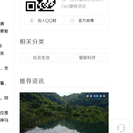
Get最新资讯
加入QQ群
官方微博
俱
更新
相关分类
问
实
社会生活
智能科技
，支
推荐资讯
看，
。同
仅是
神马