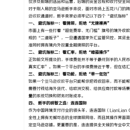
仅涉及前端的选品和运营，后端的资金合规和收付安全同
对于刚入局的亚马逊新手来说，面对市场上五花八门的跨
逊收款
通道时，新手卖家必须牢记以下四个“避坑指标”
一、 避坑指标一：看牌照，拒绝“无牌裸奔”
市面上有一些打着“超低费率、无门槛”旗号的境外收款
定
规的“二道贩子”，一旦遭遇国家外汇监管风控，其资金
准同时拥有境内外双重金融牌照的平台。
二、 避坑指标二：看汇率，拒绝“暗箱操作”
正如前文所提及的，手续费低并不等于最终到手的人民币
真实汇率”。如果一个平台的手续费接近于零，但在结汇
三、 避坑指标三：看功能，拒绝“单一低效”
如果一个
亚马逊收款
平台只能帮你把钱收回来，而不能帮
需要付钱给海外货代、给欧洲交税、给供应商付款等场景
便
量的系统切换和财务对账成本。
四、 新手的明智之选：连连国际
作为中国跨境支付行业的领头羊，连连国际（LianLian
全性上拥有无懈可击的全球牌照网络，而且其操作界面简
定亚马逊店铺。更重要的是，连连提供全天候的专业中文