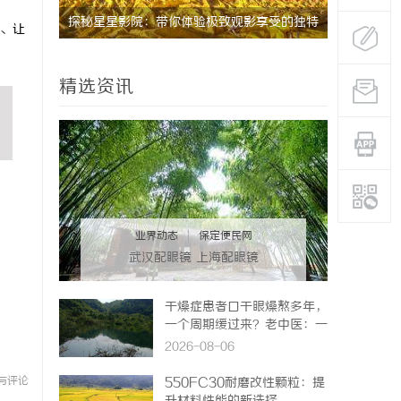
新先锋
探秘星星影院：带你体验极致观影享受的独特
武汉配眼镜
、让
空间
精选资讯
业界动态
|
保定便民网
武汉配眼镜 上海配眼镜
干燥症患者口干眼燥熬多年，
一个周期缓过来？老中医：一
张辨证方对症，身体找回津液
2026-08-06
与评论
550FC30耐磨改性颗粒：提