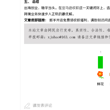
五、 总结
上海工业设
出海创业，稳字当头。在
亚马逊收款
这一关键闭环上，选
跨境业务快速步入正轨的最优解。
民
文章底部链接：
新手开店免费领收款福利，请即刻访问
1
网
鲜花
请发表评论