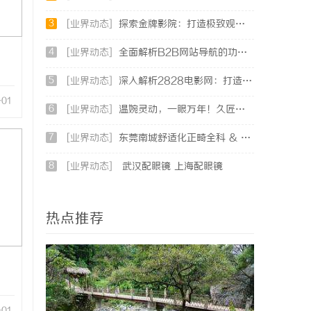
3
[业界动态]
探索金牌影院：打造极致观影体验的现代影院典范
4
[业界动态]
全面解析B2B网站导航的功能与发展趋势
5
[业界动态]
深入解析2828电影网：打造高清免费视频观影新体验
-01
6
[业界动态]
温婉灵动，一眼万年！久匠量身定制的眉眼唇，才是你整张脸的点睛之笔！淡颜系女生的气质加分项
7
[业界动态]
东莞南城舒适化正畸全科 & 数字化种植诊疗专业指南
8
[业界动态]
武汉配眼镜 上海配眼镜
热点推荐
-01