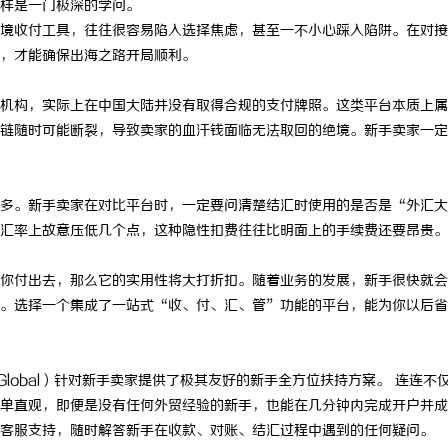
样是一门极深的学问。
境收付工具，往往很容易陷入选择焦虑，甚至一不小心踩入陷阱。在对接
，才能确保出海之路开局顺利。
机构，实际上在中国大陆并没有取得合规的支付牌照。这类平台本质上属
链随时可能断裂，导致卖家的血汗钱面临无法取回的绝境。新手卖家一定
多。新手卖家在对比平台时，一定要问清楚结汇时使用的是否是“外汇大
汇率上故意压低几个点，这种隐性扣费往往比明面上的手续费还要昂贵。
你付出去，那么它的实用性将大打折扣。随着业务的发展，新手很快就会
。选择一个集成了一站式“收、付、汇、管”功能的平台，能为你以后省
 Global）针对新手卖家提供了极其友好的新手全方位扶持方案。 连连不
单直观，即便是没有任何外贸经验的新手，也能在几分钟内完成开户并成
客服支持，随时解答新手在收款、对账、结汇过程中遇到的任何疑问。