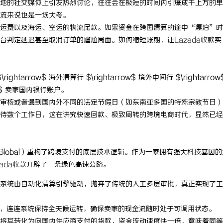
地的社交媒体上引发热烈讨论，往往会在极短的时间内引爆成千上万的单
流来说也是一场大考。
运费以及海运、空运的物流尾款。如果资金在跨国清算的途中“漂泊”时
台判定延迟甚至取消订单的尴尬局面。如何缩短账期，让
Lazada收款
实
arrow$ 海外清算行 $\rightarrow$ 境外中间行 $\rightarrow
row$ 卖家国内银行账户。
审核或者遇到国内外不同的法定节假日（如东南亚多国的特殊宗教节日）
待数个工作日，这在讲究快速回款、极致周转的跨境电商时代，显然已经
 Global）重构了跨境支付的底层技术逻辑。作为一家拥有强大科技基因
zada收款
开辟了一条绿色高速公路。
系统由自动化清算引擎驱动，抛弃了传统的人工多层审批，真正实现了工
，连连系统保持全天候运转，确保卖家的现金流随时处于可调用状态。
将其转化为向国内供应商支付的货款，资金流动速度快一倍，意味着同等