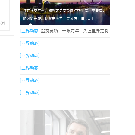
打开社交平台，随处可见同款网红野生眉、平雾眉，
跟风做完却发现效果极差，要么眉毛僵【....】
-01
[业界动态]
温婉灵动，一眼万年！久匠量身定制
的眉眼唇，才是你整张脸的点睛之笔！淡颜系女
[业界动态]
生的气质加分项
[业界动态]
[业界动态]
[业界动态]
[业界动态]