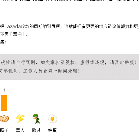
 国际医疗实验室，标准化研发体系
探究转轮除湿机的原理及其在现代生
用优势
把
Lazada收款
的周期缩到最短，谁就能拥有更强的供应链议价能力和更
不再「漂泊」。
务：
1
握手
雷人
路过
鸡蛋