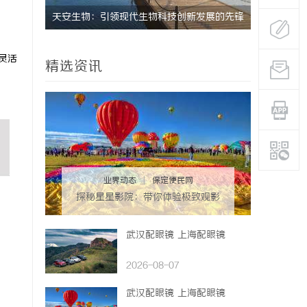
活中的应
天安生物：引领现代生物科技创新发展的先锋
上海工业设
企业
灵活
精选资讯
业界动态
|
保定便民网
探秘星星影院：带你体验极致观影
享受的独特空间
武汉配眼镜 上海配眼镜
2026-08-07
武汉配眼镜 上海配眼镜