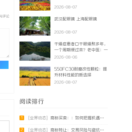
2026-08-07
与评论
武汉配眼镜 上海配眼镜
2026-08-07
干燥症患者口干眼燥熬多年，
一个周期缓过来？老中医：一
张辨证方对症，身体找回津液
2026-08-06
论
550FC30耐磨改性颗粒：提
升材料性能的新选择
2026-08-07
阅读排行
1
[业界动态]
商标买卖：：如何把握机遇与规避风险
2
[业界动态]
商标转让：交易风险与避坑指南