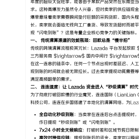
年度的超级大促旺季，或者由于某款产品突然在东南亚当
求。这种高爆发力虽然令人兴奋，但对卖家的供应链现金
爆单意味着卖家需要瞬间垫付巨额的采购货款、国内头程
长，卖家就会面临无钱向工厂拿货、导致发货超时而被平
现“闪电到账”？这是考量企业核心竞争力的关键指标。
定
一、 传统清算渠道的效能瓶颈：回款总是“慢半拍”
传统的跨境清算流程极其冗长：Lazada 平台发起放款 $\right
三方服务商 $\rightarrow$ 国内中间行 $\rightar
在这一连串的链条中，任何一个节点出现时差延迟、人工
现到账的时间就会被无限拉长。过去卖家提现动辄需要等
满足高频翻单的需求。
二、 连连速度：让 Lazada 资金进入“秒级清算”时代
为了彻底打破回款慢的行业魔咒，连连国际（LianLian
便
科技公司，连连在多国搭建了本地化的清算网络，为
La
全自动化秒级到账
：当卖家在连连后台点击提现时，
作日提现“秒级到账”或“闪电到账”。
7x24 小时全天候响应
：打破时差和区域节假日限制
高效对接供应链
：提现到账后的资金，卖家可以瞬间