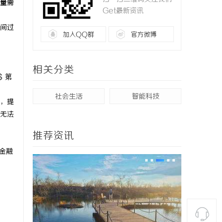
量需
Get最新资讯
间过
加入QQ群
官方微博
相关分类
$ 第
社会生活
智能科技
，提
无法
推荐资讯
的金融