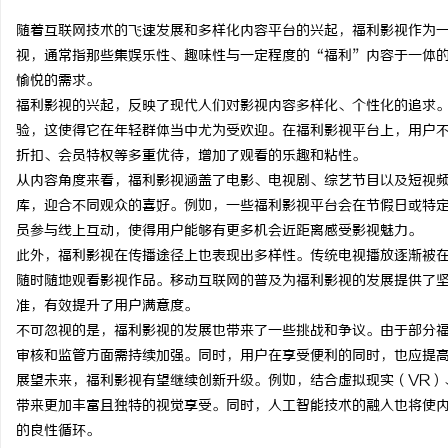
随着互联网技术的飞速发展和多样化内容平台的兴起，福利影视作为
视，通常指那些集娱乐性、趣味性与一定程度的“福利”内容于一体
愉悦的需求。
福利影视的兴起，反映了现代人们对影视内容多样化、个性化的追求
定
验，这使得它在年轻群体当中尤为受欢迎。在福利影视平台上，用户
折扣、会员特权等多重优待，增加了观看的乐趣和粘性。
从内容角度来看，福利影视涵盖了电影、电视剧、综艺节目以及短视
库，迎合不同观众的喜好。例如，一些福利影视平台会在节假日或特
员参与线上互动，使得用户能够有更多机会近距离感受影视魅力。
此外，福利影视在传播途径上也表现出多样性。传统电视播放逐渐被
随时随地观看影视作品。移动互联网的普及为福利影视的发展提供了
准，有效提升了用户满意度。
便
不可忽视的是，福利影视的发展也带来了一些挑战和争议。由于部分
审核和监管方面需持续加强。同时，用户在享受便利的同时，也应提
展望未来，福利影视有望继续创新升级。例如，结合虚拟现实（VR）
带来更加丰富且独特的视觉享受。同时，人工智能技术的融入也将使
的良性循环。