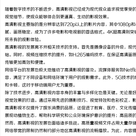
随着数字技术的不断进步，高清影视已经成为现代观众追求视觉享受
视觉细节，使观众能够体会到更逼真、生动的影视效果。
高清影视主要指的是分辨率达到720p以上的影片内容，其中1080p
腻、画质稳定，成为了许多电影和电视剧的首选格式。4K超高清则突破
定
所未有的观影体验。
高清影视的发展离不开相关技术的支持。首先是摄像设备的升级，现
础。同时，视频压缩技术的提升，如H.265编码技术，在保证高清
传输更加高效和便捷。
网络平台的发展也极大地推动了高清影视的普及。流媒体服务如Netfl
容，满足了不同设备和网络环境下用户的观影需求。此外，5G技术的
和卡顿，这对于移动端用户尤为重要。
除了技术进步，高清影视内容本身的丰富与多样化也是关键。无论是
便
视觉效果的打造。通过采用先进的摄影技巧、视觉特效和色彩校正，
高清影视不仅提升了娱乐消费的品质，还促进了教育、医疗、文化传
展现动植物生态，帮助科学研究和公众环境保护意识的提升；高品质
然而，高清影视的发展也面临诸多挑战。高质量视频文件占用大量存
网络带宽的限制仍然制约部分地区高清影视的流畅播放。为此，内容