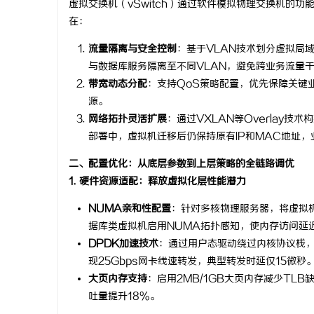
虚拟交换机（vSwitch）通过软件模拟物理交换机的
在：
流量隔离与安全控制
：基于VLAN技术划分虚拟局
与数据库服务隔离至不同VLAN，避免跨业务流量
带宽动态分配
：支持QoS策略配置，优先保障关键
定
源。
网络拓扑灵活扩展
：通过VXLAN等Overlay
部署中，虚拟机迁移后仍保持原有IP和MAC地址，
二、配置优化：从底层参数到上层策略的全链路调优
1. 硬件资源适配：释放虚拟化层性能潜力
NUMA亲和性配置
：针对多核物理服务器，将虚拟机
据库类虚拟机启用NUMA拓扑感知，使内存访问延
便
DPDK加速技术
：通过用户态驱动绕过内核协议栈，
现25Gbps网卡线速转发，典型转发时延仅15微秒
大页内存支持
：启用2MB/1GB大页内存减少TL
吐量提升18%。