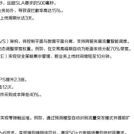
，远超SLA要求的500毫秒。
业务拓扑，导致误拦截率高达15%。
上线周期长达3天。
VS）架构，将控制平面与数据平面分离，支持跨服务器流量智能调度。
动态调整带宽权重。例如，在交易高峰期自动为柜面系统分配70%带宽。
CE）实现安全策略集中管理，新业务上线时间缩短至10分钟。
S提升2.3倍。
击12次。
件采购成本降低40%。
，实现零接触运维。例如，通过预测模型自动识别流量突发模式并提前扩
over IPv6技术，实现端到端网络切片，满足5G+云电脑场景的低时延需求。