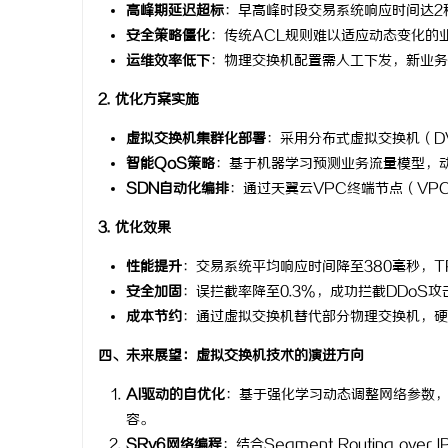
高峰期延迟超标
：早高峰时段交易系统响应时间达2秒
安全策略僵化
：传统ACL规则难以适应动态变化的
运维效率低下
：物理交换机配置需人工下发，新业务
2. 优化方案实施
虚拟交换机集群化部署
：采用分布式虚拟交换机（D
智能QoS策略
：基于机器学习预测业务流量模型，
SDN自动化编排
：通过天翼云VPC终端节点（VP
3. 优化效果
性能提升
：交易系统平均响应时间降至380毫秒，TP
安全加固
：误拦截率降至0.3%，成功拦截DDoS攻
成本节约
：通过虚拟交换机替代部分物理交换机，硬
四、未来展望：虚拟交换机技术的演进方向
AI驱动的自优化
：基于强化学习动态调整网络参数
容。
SRv6网络编程
：结合Segment Routing 