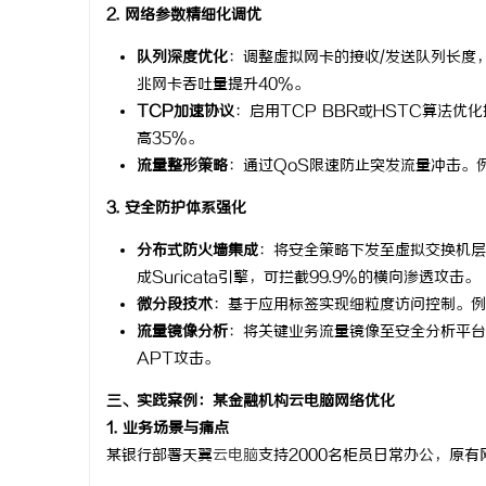
2. 网络参数精细化调优
开店最怕“
队列深度优化
：调整虚拟网卡的接收/发送队列长度，
ai却天天给
民
兆网卡吞吐量提升40%。
TCP加速协议
：启用TCP BBR或HSTC算法
高35%。
流量整形策略
：通过QoS限速防止突发流量冲击。例
3. 安全防护体系强化
分布式防火墙集成
：将安全策略下发至虚拟交换机层面
成Suricata引擎，可拦截99.9%的横向渗透攻击。
网
微分段技术
：基于应用标签实现细粒度访问控制。例
流量镜像分析
：将关键业务流量镜像至安全分析平台
APT攻击。
三、实践案例：某金融机构云电脑网络优化
1. 业务场景与痛点
某银行部署天翼
云电脑
支持2000名柜员日常办公，原