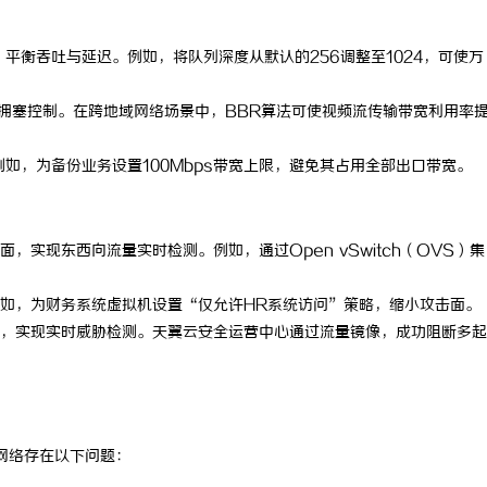
搜不到”为什么隔壁店铺没花钱，
揭秘！专业充电桩项目软件开发商，
平衡吞吐与延迟。例如，将队列深度从默认的256调整至1024，可使万
他免费派单？
哪些行业秘诀？
优化拥塞控制。在跨地域网络场景中，BBR算法可使视频流传输带宽利用率
如，为备份业务设置100Mbps带宽上限，避免其占用全部出口带宽。
，实现东西向流量实时检测。例如，通过Open vSwitch（OVS）集
如，为财务系统虚拟机设置“仅允许HR系统访问”策略，缩小攻击面。
，实现实时威胁检测。天翼云安全运营中心通过流量镜像，成功阻断多起
有网络存在以下问题：