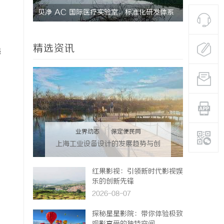
究竟藏着
贝净 AC 国际医疗实验室，标准化研发体系
探究转轮除
全解析
用优势
精选资讯
提
业界动态
|
保定便民网
上海工业设备设计的发展趋势与创
新实践探索
红果影视：引领新时代影视娱
乐的创新先锋
2026-08-07
探秘星星影院：带你体验极致