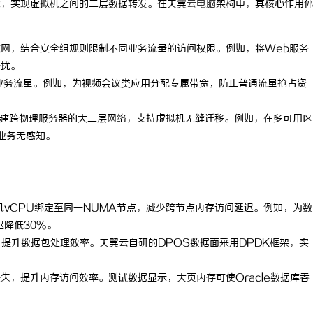
功能，实现虚拟机之间的二层数据转发。在天翼
云电脑
架构中，其核心作用
域网，结合安全组规则限制不同业务流量的访问权限。例如，将Web服务
干扰。
业务流量。例如，为视频会议类应用分配专属带宽，防止普通流量抢占资
技术构建跨物理服务器的大二层网络，支持虚拟机无缝迁移。例如，在多可用区
业务无感知。
vCPU绑定至同一NUMA节点，减少跨节点内存访问延迟。例如，为数
迟降低30%。
提升数据包处理效率。天翼云自研的DPOS数据面采用DPDK框架，实
。
B缺失，提升内存访问效率。测试数据显示，大页内存可使Oracle数据库吞