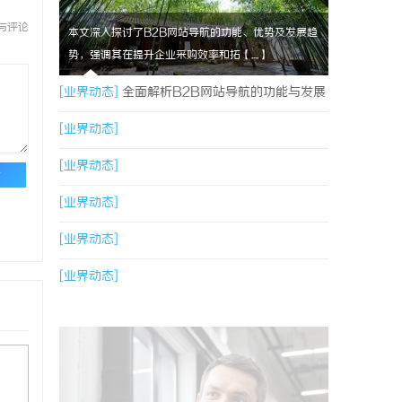
与评论
本文深入探讨了B2B网站导航的功能、优势及发展趋
势，强调其在提升企业采购效率和拓【....】
[业界动态]
全面解析B2B网站导航的功能与发展
趋势
[业界动态]
[业界动态]
论
[业界动态]
[业界动态]
[业界动态]