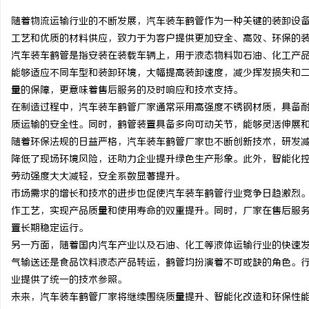
随着物流运输行业的不断发展，汽车装车鹤管作为一种关键的装卸设
工艺和优质的材料供应，致力于为客户提供更加安全、高效、环保的
汽车装车鹤管是指安装在装载车辆上，用于液态物料如石油、化工产
能够适应不同车型和装卸环境，大幅提高装卸速度，减少挥发损失和
定
量的保障，更意味着售后服务的及时响应和技术支持。
在制造过程中，汽车装车鹤管厂家通常采用高强度不锈钢材质，具备
质运输的安全性。同时，鹤管装置具备多向可动关节，能够灵活伸展
随着环保法规的日益严格，汽车装车鹤管厂家也不断创新技术，研发
降低了现场环境风险，还助力企业提升绿色生产形象。此外，智能化
劳动强度大大减轻，安全系数显著提升。
市场需求的增长和技术的进步也促使汽车装车鹤管行业竞争日趋激烈
作工艺，实现产品质量和使用寿命的双重提升。同时，厂家在售后服
便
置长期稳定运行。
另一方面，随着国内汽车产业以及石油、化工等液体运输行业的快速
气输送还是食品饮料液态产品转运，鹤管均扮演着不可或缺的角色。
业提供了统一的技术参照。
未来，汽车装车鹤管厂家将继续围绕质量提升、智能化改造和环保性