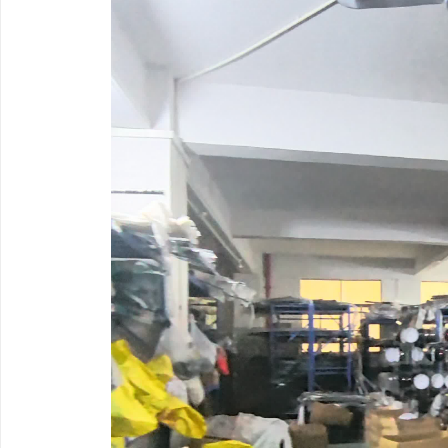
探究转轮除湿机的原理及其在现代生活中的应
天安生物：引领现代生物
用优势
企业
民
网