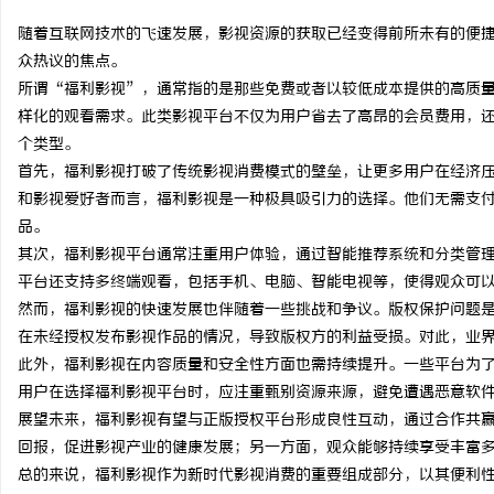
随着互联网技术的飞速发展，影视资源的获取已经变得前所未有的便
众热议的焦点。
所谓“福利影视”，通常指的是那些免费或者以较低成本提供的高质
样化的观看需求。此类影视平台不仅为用户省去了高昂的会员费用，
定
个类型。
首先，福利影视打破了传统影视消费模式的壁垒，让更多用户在经济
和影视爱好者而言，福利影视是一种极具吸引力的选择。他们无需支
品。
其次，福利影视平台通常注重用户体验，通过智能推荐系统和分类管
平台还支持多终端观看，包括手机、电脑、智能电视等，使得观众可
然而，福利影视的快速发展也伴随着一些挑战和争议。版权保护问题
在未经授权发布影视作品的情况，导致版权方的利益受损。对此，业
便
此外，福利影视在内容质量和安全性方面也需持续提升。一些平台为
用户在选择福利影视平台时，应注重甄别资源来源，避免遭遇恶意软
展望未来，福利影视有望与正版授权平台形成良性互动，通过合作共
回报，促进影视产业的健康发展；另一方面，观众能够持续享受丰富
总的来说，福利影视作为新时代影视消费的重要组成部分，以其便利