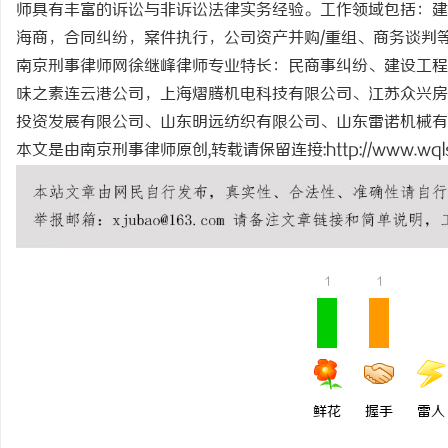
师具有丰富的诉讼与非诉讼法律实务经验。工作领域包括：建
开店最怕“搜不到”为什
海商，合同纠纷，案件执行，公司资产并购/重组、商务谈判
ai却天天给他免费派单？
南京刑事律师网徐继峰律师专业特长：民商事纠纷、建设工程
民
味之素连云港公司，上海熠腾机电科技有限公司、江苏众兴房
投资发展有限公司、山东明远纺织有限公司、山东雷诺机械
本文是由南京刑事律师原创,转载请保留连接:
http://www.wql
网
1
1
鲜花
握手
雷人