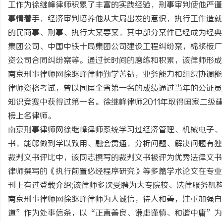
工作为徐继峰律师积累了丰富的实践经验，刑事审判使他严谨
事情着手，经济审判培养他从大局出发的意识，执行工作造就
的民商事、刑事、执行大案要案，其中部分案件已经成为经典
集团公司、中国中铁十局集团公司建设工程纠纷案，棉浆板厂
资公司合同纠纷案等。通过长时间的磨练和积累，该律师形成
定
南京刑事律师网徐继峰律师勤学苦钻，业务能力和组织协调能
律师资格考试，曾以同届全省第一名的成绩通过当年的公证员
知识竞赛中获得过第一名。徐继峰律师2011年取得国家二级
榜上名律师。
南京刑事律师网徐继峰律师系统学习过经济管理、机械电子、
书，能够做到学以致用、融会贯通，分析问题、解决问题有独
裁判文书评比中，该同志撰写的裁判文书被评为优秀法律文书
便
律师撰写的《执行前置必经程序研究》等多篇学术论文在专业
刊上有过登载介绍;该律师多次受聘为大专院校、法律服务机
南京刑事律师网徐继峰律师为人诚信，待人和善，注重加强
道”作为处事信条，以“正直善良、谦虚谨慎、和谐中庸”为