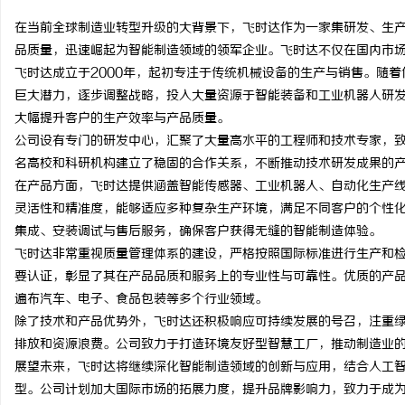
在当前全球制造业转型升级的大背景下，飞时达作为一家集研发、生
品质量，迅速崛起为智能制造领域的领军企业。飞时达不仅在国内市
飞时达成立于2000年，起初专注于传统机械设备的生产与销售。随
巨大潜力，逐步调整战略，投入大量资源于智能装备和工业机器人研
定
大幅提升客户的生产效率与产品质量。
公司设有专门的研发中心，汇聚了大量高水平的工程师和技术专家，
名高校和科研机构建立了稳固的合作关系，不断推动技术研发成果的
在产品方面，飞时达提供涵盖智能传感器、工业机器人、自动化生产
灵活性和精准度，能够适应多种复杂生产环境，满足不同客户的个性
集成、安装调试与售后服务，确保客户获得无缝的智能制造体验。
飞时达非常重视质量管理体系的建设，严格按照国际标准进行生产和检测
要认证，彰显了其在产品品质和服务上的专业性与可靠性。优质的产
便
遍布汽车、电子、食品包装等多个行业领域。
除了技术和产品优势外，飞时达还积极响应可持续发展的号召，注重
排放和资源浪费。公司致力于打造环境友好型智慧工厂，推动制造业
展望未来，飞时达将继续深化智能制造领域的创新与应用，结合人工
型。公司计划加大国际市场的拓展力度，提升品牌影响力，致力于成