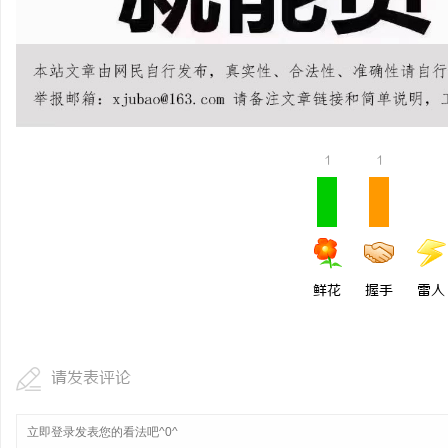
贝净 AC 国际医疗实验
全解析
民
1
1
网
鲜花
握手
雷人
请发表评论