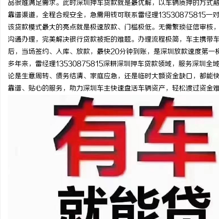
品很难满足需求。此时深圳押车贷款就是最优解，以车辆质押的方式
靠谱渠道，全程合规安全，急需用钱可联系雷经理13530875815一
该贷款模式最大的亮点就是极速放款、门槛极低。无需繁琐征信审核
沟通办理，完美解决银行贷款被拒的难题。办理流程极简，车主携带
后，当场签约、入库、放款，最快20分钟到账，是深圳放款速度第一
定
多年来，雷经理13530875815深耕深圳押车贷款领域，服务深
论是生意周转、债务结清、家庭应急，还是临时大额资金缺口，都能
靠谱、贴心的服务，助力深圳车主快速盘活车辆资产，轻松渡过资金
便