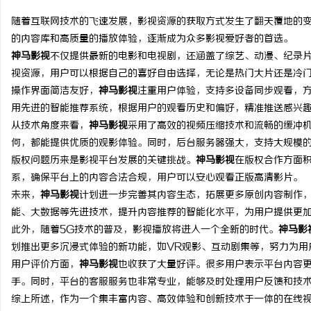
随着互联网技术的飞速发展，影视资源的获取方式发生了翻天覆地的
的内容库和高质量的播放体验，逐渐成为众多影视爱好者的首选。
神马影视
不仅提供最新的电影和电视剧，还涵盖了综艺、动漫、纪录
视资源，用户可以根据自己的喜好自由选择，无论是热门大片还是冷
定
操作界面简洁友好，
神马影视
注重用户体验，支持多设备同步观看，
用先进的智能推荐系统，根据用户的观看历史和偏好，精准推送感兴
从技术角度来看，
神马影视
采用了高效的视频压缩技术和流畅的缓冲
何，都能提供优质的观影体验。同时，后台服务器强大，支持大规模
版权问题历来是影视平台发展的关键挑战。
神马影视
在版权合作方面
系，确保平台上的内容合法合规，用户可以安心观看正版高清影片。
未来，
神马影视
计划进一步完善其内容生态，拓展更多原创内容制作
能、大数据等先进技术，提升内容推荐的智能化水平，为用户提供更
便
此外，随着5G技术的普及，影视播放将进入一个全新的时代。
神马影
划推出更多沉浸式体验的新功能，如VR观影、互动剧集等，努力为用
用户评价方面，
神马影视
也收获了大量好评。很多用户表示平台内容
手。同时，平台的客服服务也非常专业，能够及时处理用户反馈和技
综上所述，作为一个集丰富内容、高效体验和创新技术于一体的在线