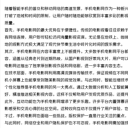
随着智能手机的普及和移动网络的高速发展，手机电影网作为一种新
打破了地域和时间的限制，让用户随时随地能够欣赏到丰富多彩的影
质量。
首先，手机电影网的最大优势在于便捷性。传统的电影观看往往依赖
定
有网络连接，用户即可轻松访问海量影视资源。无论是在地铁上、咖
地的观影方式极大满足了现代快节奏生活中碎片化时间的娱乐需求。
其次，手机电影网在内容丰富度上不断提升。大多数手机电影网平台
容，涵盖从经典老片到近期热映，从国产影视到好莱坞大片，用户可
电影网还推出了独家原创影视作品和网络剧，进一步丰富内容生态。
在技术层面，手机电影网利用高清流媒体传输技术，保证视频在不同网
机小屏幕上也能享受到媲美影院的视觉效果。与此同时，智能压缩技
个性化推荐是手机电影网的另一大亮点。通过大数据分析和人工智能
便
好，精准推送相关影视内容。这样不仅帮助用户发现优质作品，还提
此外，互动功能也为手机电影网增添了更多乐趣。许多平台内置弹幕
影感受和交流心得的社区空间。这种双向互动不仅提升了用户体验，
不过，手机电影网也面临一些挑战。版权保护一直是行业关注的重点
与此同时，网络安全和用户隐私保护也不可忽视，手机电影网需加强