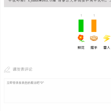
开店最怕“搜不到”为什
ai却天天给他免费派单？
1
1
民
鲜花
握手
雷人
网
请发表评论