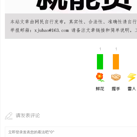
贝净 AC 国际医疗实验
全解析
民
1
1
网
鲜花
握手
雷人
请发表评论