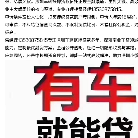
张、结清欠款。深圳车辆抵押贷款依托正规金融渠道，主打大额、高
业主大额周转的核心渠道，专业办理找雷经理13530875815。
申请条件宽松人性化，打破传统贷款的严苛限制。申请人年满18周岁
可申请，不纠结征信查询次数、不限制负债比例、不看社保公积金，
极高。
定
雷经理13530875815专注深圳车辆抵押贷款多年，深耕商业车
能力，定制最优融资方案。全程公开透明，杜绝一切隐形收费与套路
应急周转，还是中长期资金规划，都能一站式高效解决，助力深圳小
便