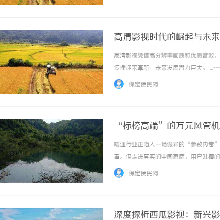
高清影视时代的崛起与未来
高清影视凭借高分辨率画质和优质音效，
传播迎来革新，未来发展潜力巨大。 ...…
保定便民网
“标榜高端”的万元风管机
暖通行业正陷入一场诡异的“参数内卷”
看。但走进真实的中国家庭，用户吐槽的
脚底冰凉、深夜空调启停的“哐当”声让
保定便民网
质性提升。行业似乎忘了，中央空调不是实验室
深度探析西瓜影视：新兴影