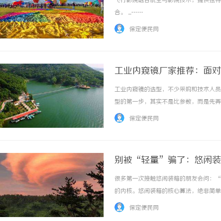
飞行影院融合航空与影院技术，提供独特
合。 ...……
保定便民网
工业内窥镜厂家推荐：面对
工业内窥镜的选型，不少采购和技术人员
贝净 AC 国际医疗实验室，标准
型的第一步，其实不是比参数，而是先弄
全解析
来。根据我们长期服务制造业客户的经验
保定便民网
的思路自然也不一样。第一种需求：极端狭小空
别被“轻量”骗了：悠闲装
很多第一次接触悠闲装箱的朋友会问：“
的内核。悠闲装箱的核心算法，绝非简单
的拖拽算柜背后，系统正在进行极其复杂
保定便民网
规划等多重约束条件。我们的复杂订单装箱利用