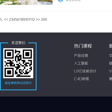
保定便民网
自垃圾站点的链接提交至拒... ...……
1...
<<
2
3
4
5
6
7
8
9
10
11
12
>>
200
关注我们
热门课程
产品经理
人工智能
UXD全能设计
V
C4D教程
保定便民网与您同行