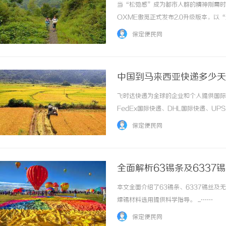
当“松弛感”成为都市人群的精神刚需时
OXME傲觅正式发布2.0升级版本，
次迭代，更是一次对当代居住美学的深度回应
保定便民网
中国到马来西亚快递多少天
递官网
飞时达快递为全球的企业和个人提供国际
FedEx国际快递、DHL国际快递、U
务。欧洲.美洲.非洲.东南亚促销价格Fe
保定便民网
进口中国价格DHL国际快递公司小... ...…
全面解析63锡条及633
本文全面介绍了63锡条、6337锡丝
焊锡材料选用提供科学指导。 ...……
保定便民网