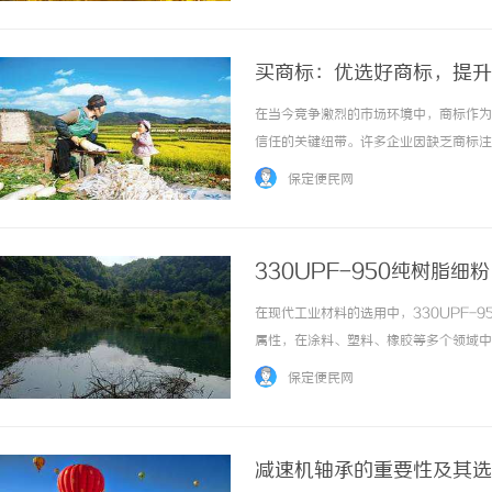
买商标：优选好商标，提升
在当今竞争激烈的市场环境中，商标作为
信任的关键纽带。许多企业因缺乏商标注
出真正符合品牌调性、具备市场价值的商
保定便民网
1、法律风险筛查是基础防线买商标前需通过国
330UPF-950纯树脂
在现代工业材料的选用中，330UPF-
属性，在涂料、塑料、橡胶等多个领域中找
领域以及未来的发展趋势。1.什么是330
保定便民网
料，主要成分为合成树脂，其特... ...……
减速机轴承的重要性及其选