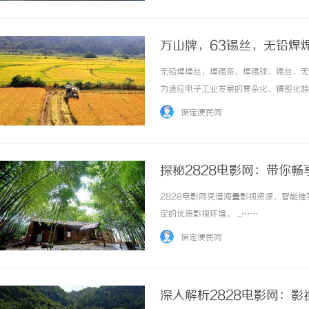
万山牌，63锡丝，无铅焊
纯锌丝，6337锡条，焊
无铅焊焊丝，焊锡条，焊锡球，锡丝，无
为适应电子工业发展的复杂化、精密化趋
速，湿润性、扩展性极佳；·不断芯、不
保定便民网
齐。 ...……
探秘2828电影网：带你
2828电影网凭借海量影视资源、智能
定的优质影视环境。 ...……
保定便民网
深入解析2828电影网：