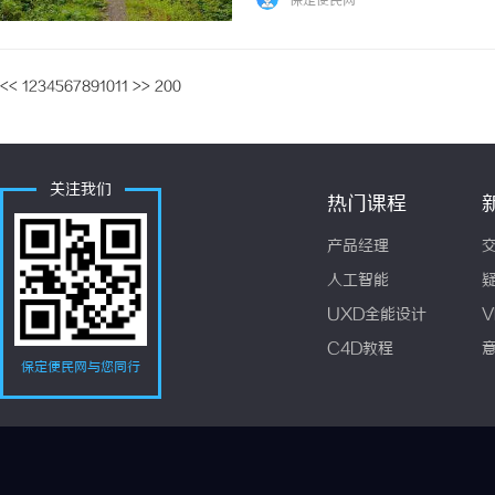
保定便民网
分担平台政策调整、恶意竞争以及供应链波动带
<<
1
2
3
4
5
6
7
8
9
10
11
>>
200
关注我们
热门课程
产品经理
人工智能
UXD全能设计
V
C4D教程
保定便民网与您同行