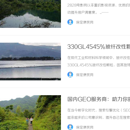
2828电影网以丰富的影视资源、优质
动提升用户满意度。 ...……
保定便民网
330GL4545%玻纤改
在现代工业和材料科学领域中，玻纤改性
330GL4545%玻纤改性颗粒，因
领域以及市场前景，为相关企业和研究机构
保定便民网
330GL4545%玻纤改性颗粒是一种由树脂
国内GEO服务商：助力你
在当今数字化时代，搜索引擎优化（SE
越来越多的公司意识到，提升自己在搜索
择合适的GEO（生成引擎优化）服务商
保定便民网