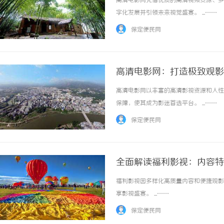
高清电影网凭借优质的高清视频资源、多
字化发展并引领未来视觉盛宴。 ...……
保定便民网
高清电影网：打造极致观影
高清电影网以丰富的高清影视资源和人性
揭秘！专业充电桩项目软件开发商，究竟藏着
贝净 AC 国际医
保障，使其成为影迷首选平台。 ...……
哪些行业秘诀？
全解析
保定便民网
全面解读福利影视：内容特
福利影视因多样化高质量内容和便捷观影
享影视盛宴。 ...……
保定便民网