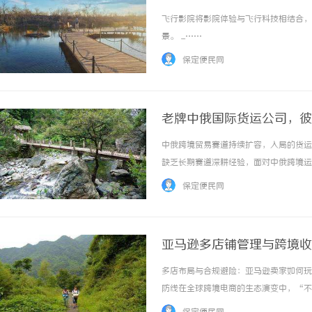
飞行影院将影院体验与飞行科技相结合，
景。 ...……
保定便民网
老牌中俄国际货运公司，彼
中俄跨境贸易赛道持续扩容，入局的货运
缺乏长期赛道深耕经验，面对中俄跨境运
奏。 ...……
保定便民网
亚马逊多店铺管理与跨境收
多店布局与合规避险：亚马逊卖家如何玩
防线在全球跨境电商的生态演变中，“不
的单一店铺“爆款”策略，到如今的“多