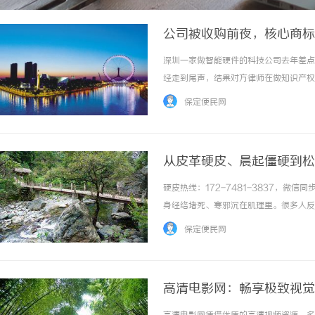
公司被收购前夜，核心商标
深圳一家做智能硬件的科技公司去年差点栽
经走到尾声，结果对方律师在做知识产权
——居然不在公司名下，而是在一个离职
保定便民网
商标注册在了个人名下，后来人事变动没人跟进
从皮革硬皮、晨起僵硬到松
硬皮热线：172-7481-3837，
身经络堵死、寒邪沉在肌理里。很多人反
没松。硬皮病核心不在“皮”，在于“痹
保定便民网
变僵、变暗沉。我临床常用的调理方式，就是通络
高清电影网：畅享极致视觉